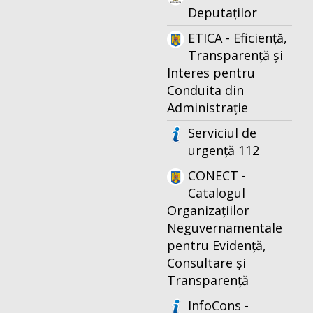
Deputaților
ETICA - Eficiență,
Transparență și
Interes pentru
Conduita din
Administrație
Serviciul de
urgență 112
CONECT -
Catalogul
Organizațiilor
Neguvernamentale
pentru Evidență,
Consultare și
Transparență
InfoCons -