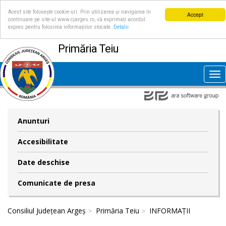
Acest site folosește cookie-uri. Prin utilizarea și navigarea în
Accept
continuare pe site-ul www.cjarges.ro, vă exprimați acordul
expres pentru folosirea informațiilor stocate.
Detalii
Primăria Teiu
Tog
nav
Anunturi
Accesibilitate
Date deschise
Comunicate de presa
Consiliul Județean Argeș
Primăria Teiu
INFORMAȚII