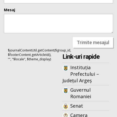
Mesaj
Trimite mesajul
$journalContentUtil.getContent($group_id,
$footerContent.getArticleId(),
Link-uri rapide
"", "$locale", $theme_display)
Instituția
Prefectului –
Județul Argeș
Guvernul
Romaniei
Senat
Camera