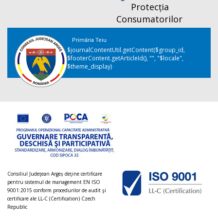
Protecția
Consumatorilor
Primăria Teiu
$journalContentUtil.getContent($group_id,
$footerContent.getArticleId(), "", "$locale",
$theme_display)
Consiliul Judeţean Argeș deţine certificare
pentru sistemul de management EN ISO
9001:2015 conform procedurilor de audit şi
certificare ale LL-C (Certification) Czech
Republic