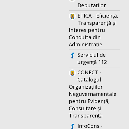
Deputaților
ETICA - Eficiență,
Transparență și
Interes pentru
Conduita din
Administrație
Serviciul de
urgență 112
CONECT -
Catalogul
Organizațiilor
Neguvernamentale
pentru Evidență,
Consultare și
Transparență
InfoCons -