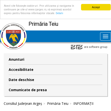
Acest site folosește cookie-uri. Prin utilizarea și navigarea în
Accept
continuare pe site-ul www.cjarges.ro, vă exprimați acordul
expres pentru folosirea informațiilor stocate.
Detalii
Primăria Teiu
Tog
nav
Anunturi
Accesibilitate
Date deschise
Comunicate de presa
Consiliul Județean Argeș
Primăria Teiu
INFORMAȚII