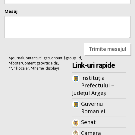
Mesaj
Trimite mesajul
$journalContentUtil.getContent($group_id,
$footerContent.getArticleId(),
Link-uri rapide
"", "$locale", $theme_display)
Instituția
Prefectului –
Județul Argeș
Guvernul
Romaniei
Senat
Camera