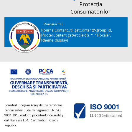
Protecția
Consumatorilor
Primăria Teiu
$journalContentUtil.getContent($group_id,
$footerContent.getArticleId(), "", "$locale",
$theme_display)
Consiliul Judeţean Argeș deţine certificare
pentru sistemul de management EN ISO
9001:2015 conform procedurilor de audit şi
certificare ale LL-C (Certification) Czech
Republic