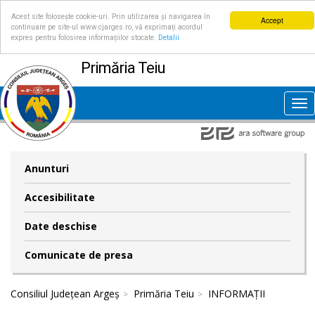
Acest site folosește cookie-uri. Prin utilizarea și navigarea în
Accept
continuare pe site-ul www.cjarges.ro, vă exprimați acordul
expres pentru folosirea informațiilor stocate.
Detalii
Primăria Teiu
Tog
nav
Anunturi
Accesibilitate
Date deschise
Comunicate de presa
Consiliul Județean Argeș
Primăria Teiu
INFORMAȚII