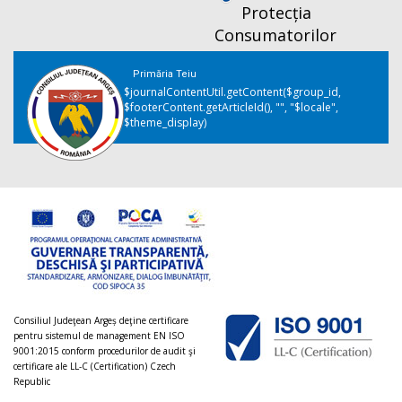
Protecția
Consumatorilor
Primăria Teiu
$journalContentUtil.getContent($group_id,
$footerContent.getArticleId(), "", "$locale",
$theme_display)
Consiliul Judeţean Argeș deţine certificare
pentru sistemul de management EN ISO
9001:2015 conform procedurilor de audit şi
certificare ale LL-C (Certification) Czech
Republic