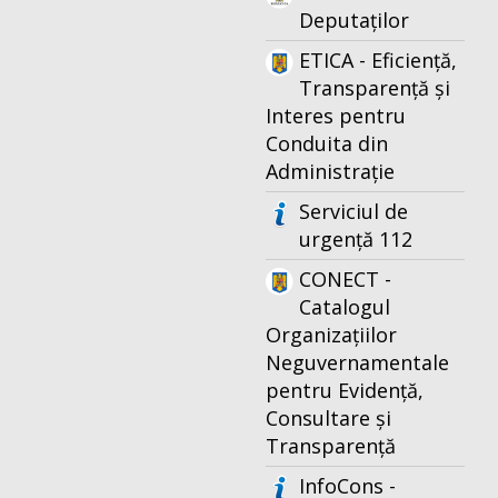
Deputaților
ETICA - Eficiență,
Transparență și
Interes pentru
Conduita din
Administrație
Serviciul de
urgență 112
CONECT -
Catalogul
Organizațiilor
Neguvernamentale
pentru Evidență,
Consultare și
Transparență
InfoCons -