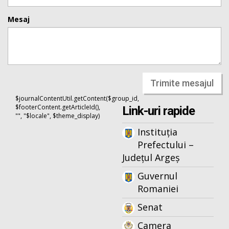
Mesaj
Trimite mesajul
$journalContentUtil.getContent($group_id,
$footerContent.getArticleId(),
Link-uri rapide
"", "$locale", $theme_display)
Instituția
Prefectului –
Județul Argeș
Guvernul
Romaniei
Senat
Camera