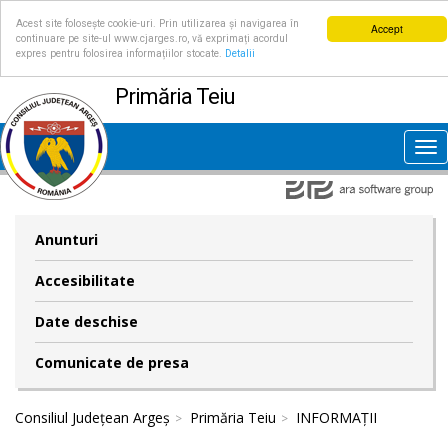
Acest site folosește cookie-uri. Prin utilizarea și navigarea în
Accept
continuare pe site-ul www.cjarges.ro, vă exprimați acordul
expres pentru folosirea informațiilor stocate.
Detalii
Primăria Teiu
Tog
nav
Anunturi
Accesibilitate
Date deschise
Comunicate de presa
Consiliul Județean Argeș
Primăria Teiu
INFORMAȚII