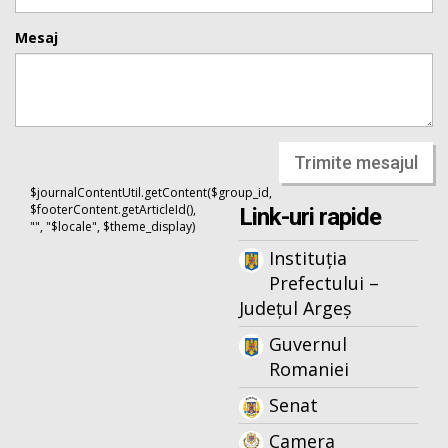
Mesaj
Trimite mesajul
$journalContentUtil.getContent($group_id,
$footerContent.getArticleId(),
Link-uri rapide
"", "$locale", $theme_display)
Instituția
Prefectului –
Județul Argeș
Guvernul
Romaniei
Senat
Camera