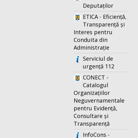
Deputaților
ETICA - Eficiență,
Transparență și
Interes pentru
Conduita din
Administrație
Serviciul de
urgență 112
CONECT -
Catalogul
Organizațiilor
Neguvernamentale
pentru Evidență,
Consultare și
Transparență
InfoCons -