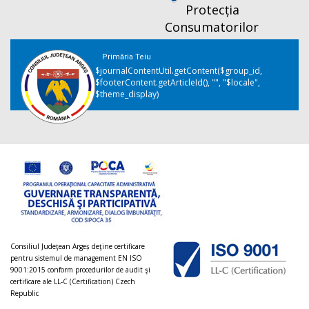
Protecția
Consumatorilor
Primăria Teiu
$journalContentUtil.getContent($group_id,
$footerContent.getArticleId(), "", "$locale",
$theme_display)
Consiliul Judeţean Argeș deţine certificare
pentru sistemul de management EN ISO
9001:2015 conform procedurilor de audit şi
certificare ale LL-C (Certification) Czech
Republic