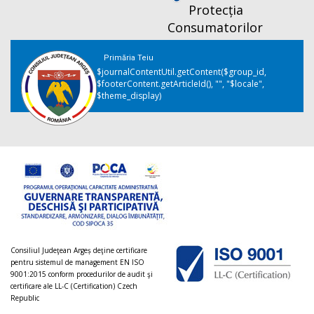
Protecția
Consumatorilor
Primăria Teiu
$journalContentUtil.getContent($group_id,
$footerContent.getArticleId(), "", "$locale",
$theme_display)
Consiliul Judeţean Argeș deţine certificare
pentru sistemul de management EN ISO
9001:2015 conform procedurilor de audit şi
certificare ale LL-C (Certification) Czech
Republic