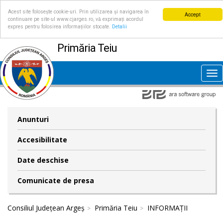
Acest site folosește cookie-uri. Prin utilizarea și navigarea în
Accept
continuare pe site-ul www.cjarges.ro, vă exprimați acordul
expres pentru folosirea informațiilor stocate.
Detalii
Primăria Teiu
Tog
nav
Anunturi
Accesibilitate
Date deschise
Comunicate de presa
Consiliul Județean Argeș
Primăria Teiu
INFORMAȚII