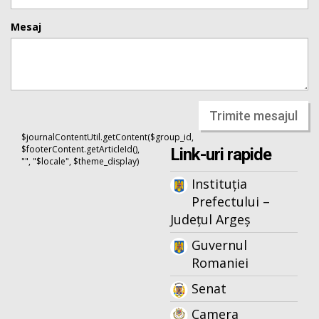
Mesaj
Trimite mesajul
$journalContentUtil.getContent($group_id,
$footerContent.getArticleId(),
Link-uri rapide
"", "$locale", $theme_display)
Instituția
Prefectului –
Județul Argeș
Guvernul
Romaniei
Senat
Camera