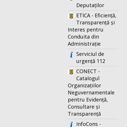
Deputaților
ETICA - Eficiență,
Transparență și
Interes pentru
Conduita din
Administrație
Serviciul de
urgență 112
CONECT -
Catalogul
Organizațiilor
Neguvernamentale
pentru Evidență,
Consultare și
Transparență
InfoCons -