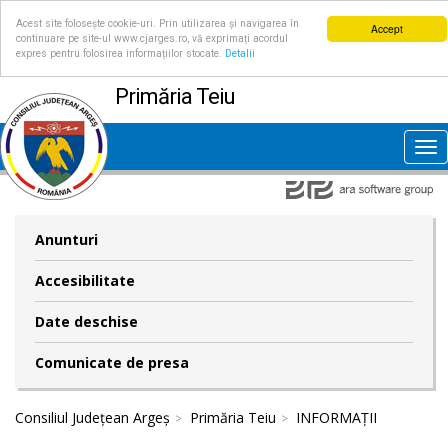
Acest site folosește cookie-uri. Prin utilizarea și navigarea în
Accept
continuare pe site-ul www.cjarges.ro, vă exprimați acordul
expres pentru folosirea informațiilor stocate.
Detalii
Primăria Teiu
Tog
nav
Anunturi
Accesibilitate
Date deschise
Comunicate de presa
Consiliul Județean Argeș
Primăria Teiu
INFORMAȚII