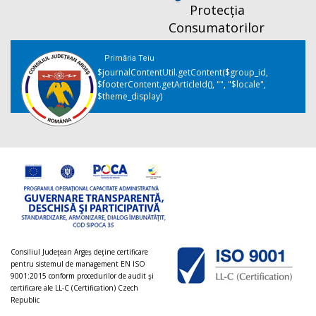
Protecția
Consumatorilor
Primăria Teiu
$journalContentUtil.getContent($group_id,
$footerContent.getArticleId(), "", "$locale",
$theme_display)
Consiliul Judeţean Argeș deţine certificare
pentru sistemul de management EN ISO
9001:2015 conform procedurilor de audit şi
certificare ale LL-C (Certification) Czech
Republic