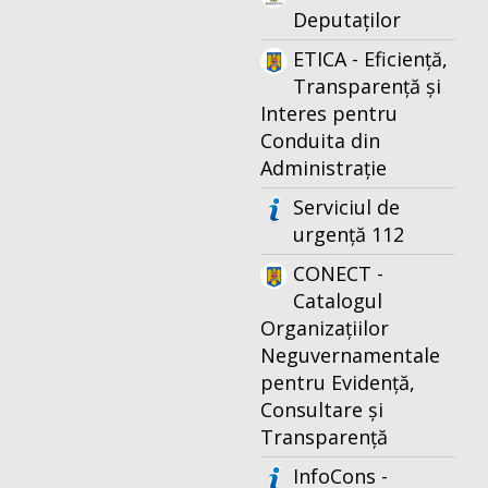
Deputaților
ETICA - Eficiență,
Transparență și
Interes pentru
Conduita din
Administrație
Serviciul de
urgență 112
CONECT -
Catalogul
Organizațiilor
Neguvernamentale
pentru Evidență,
Consultare și
Transparență
InfoCons -