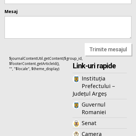
Mesaj
Trimite mesajul
$journalContentUtil.getContent($group_id,
$footerContent.getArticleId(),
Link-uri rapide
"", "$locale", $theme_display)
Instituția
Prefectului –
Județul Argeș
Guvernul
Romaniei
Senat
Camera