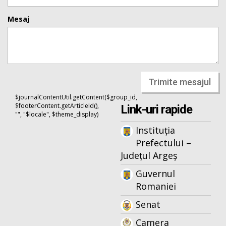
Mesaj
Trimite mesajul
$journalContentUtil.getContent($group_id,
$footerContent.getArticleId(),
Link-uri rapide
"", "$locale", $theme_display)
Instituția
Prefectului –
Județul Argeș
Guvernul
Romaniei
Senat
Camera