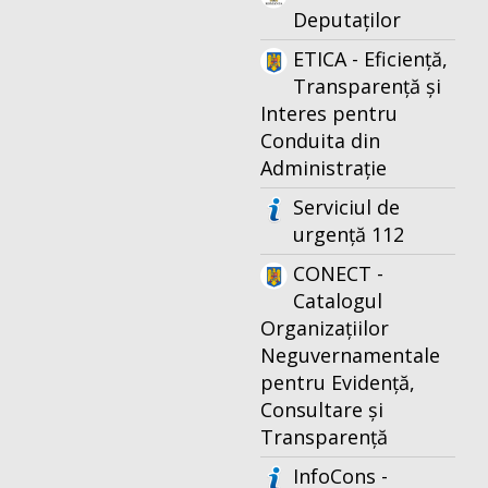
Deputaților
ETICA - Eficiență,
Transparență și
Interes pentru
Conduita din
Administrație
Serviciul de
urgență 112
CONECT -
Catalogul
Organizațiilor
Neguvernamentale
pentru Evidență,
Consultare și
Transparență
InfoCons -