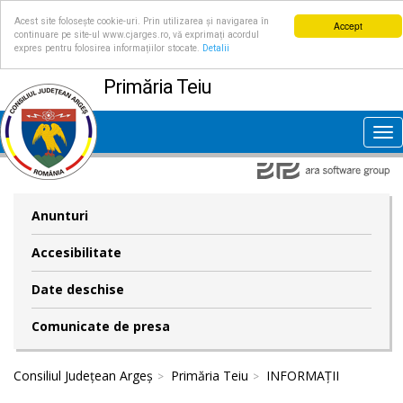
Acest site folosește cookie-uri. Prin utilizarea și navigarea în
Accept
continuare pe site-ul www.cjarges.ro, vă exprimați acordul
expres pentru folosirea informațiilor stocate.
Detalii
Primăria Teiu
Tog
nav
Anunturi
Accesibilitate
Date deschise
Comunicate de presa
Consiliul Județean Argeș
Primăria Teiu
INFORMAȚII