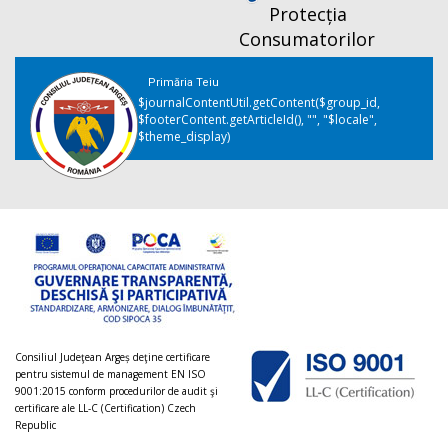
Protecția
Consumatorilor
Primăria Teiu
$journalContentUtil.getContent($group_id,
$footerContent.getArticleId(), "", "$locale",
$theme_display)
Consiliul Judeţean Argeș deţine certificare
pentru sistemul de management EN ISO
9001:2015 conform procedurilor de audit şi
certificare ale LL-C (Certification) Czech
Republic