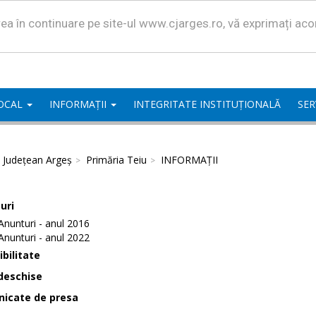
area în continuare pe site-ul www.cjarges.ro, vă exprimați ac
LOCAL
INFORMAȚII
INTEGRITATE INSTITUȚIONALĂ
SER
l Județean Argeș
Primăria Teiu
INFORMAȚII
uri
Anunturi - anul 2016
Anunturi - anul 2022
bilitate
deschise
icate de presa