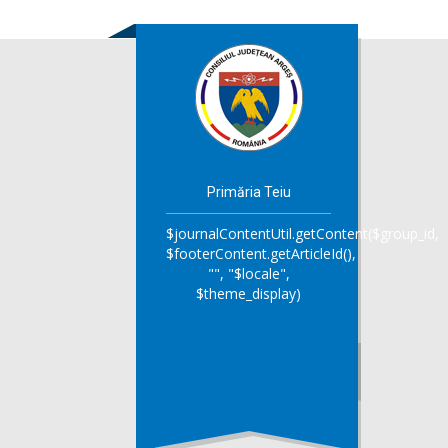
Primăria Teiu
$journalContentUtil.getContent($group_id,
$footerContent.getArticleId(),
"", "$locale",
$theme_display)