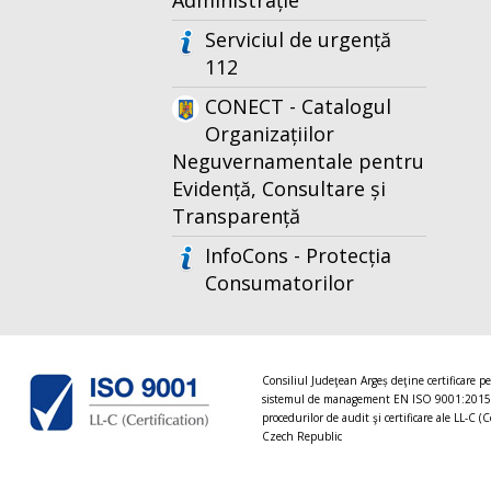
Administrație
Serviciul de urgență
112
CONECT - Catalogul
Organizațiilor
Neguvernamentale pentru
Evidență, Consultare și
Transparență
InfoCons - Protecția
Consumatorilor
Consiliul Judeţean Argeș deţine certificare p
sistemul de management EN ISO 9001:2015
procedurilor de audit şi certificare ale LL-C (C
Czech Republic