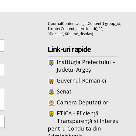
$journalContentUtil.getContent($group_id,
$footerContent.getArticleId(), "",
"$locale", $theme_display)
Link-uri rapide
Instituția Prefectului –
Județul Argeș
Guvernul Romaniei
Senat
Camera Deputaților
ETICA - Eficiență,
Transparență și Interes
pentru Conduita din