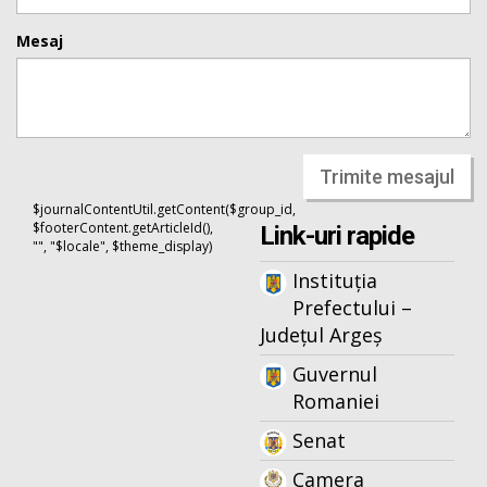
Mesaj
Trimite mesajul
$journalContentUtil.getContent($group_id,
$footerContent.getArticleId(),
Link-uri rapide
"", "$locale", $theme_display)
Instituția
Prefectului –
Județul Argeș
Guvernul
Romaniei
Senat
Camera