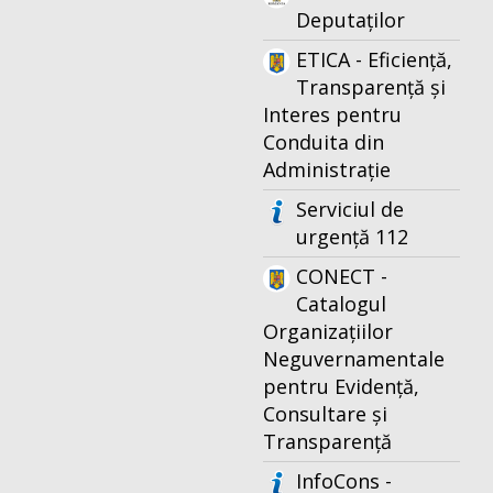
Deputaților
ETICA - Eficiență,
Transparență și
Interes pentru
Conduita din
Administrație
Serviciul de
urgență 112
CONECT -
Catalogul
Organizațiilor
Neguvernamentale
pentru Evidență,
Consultare și
Transparență
InfoCons -