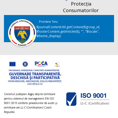
Protecția
Consumatorilor
Primăria Teiu
$journalContentUtil.getContent($group_id,
$footerContent.getArticleId(), "", "$locale",
$theme_display)
Consiliul Judeţean Argeș deţine certificare
pentru sistemul de management EN ISO
9001:2015 conform procedurilor de audit şi
certificare ale LL-C (Certification) Czech
Republic