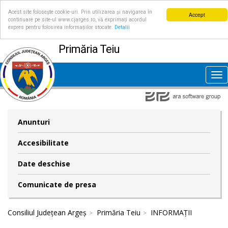
Acest site folosește cookie-uri. Prin utilizarea și navigarea în
Accept
continuare pe site-ul www.cjarges.ro, vă exprimați acordul
expres pentru folosirea informațiilor stocate.
Detalii
Primăria Teiu
Tog
nav
Anunturi
Accesibilitate
Date deschise
Comunicate de presa
Consiliul Județean Argeș
Primăria Teiu
INFORMAȚII