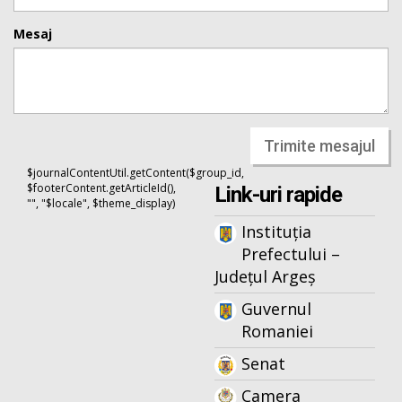
Mesaj
Trimite mesajul
$journalContentUtil.getContent($group_id,
$footerContent.getArticleId(),
Link-uri rapide
"", "$locale", $theme_display)
Instituția
Prefectului –
Județul Argeș
Guvernul
Romaniei
Senat
Camera