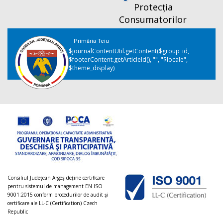
Protecția
Consumatorilor
Primăria Teiu
$journalContentUtil.getContent($group_id,
$footerContent.getArticleId(), "", "$locale",
$theme_display)
Consiliul Judeţean Argeș deţine certificare
pentru sistemul de management EN ISO
9001:2015 conform procedurilor de audit şi
certificare ale LL-C (Certification) Czech
Republic