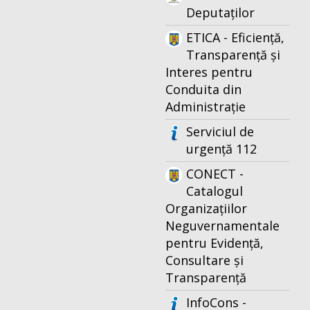
Deputaților
ETICA - Eficiență,
Transparență și
Interes pentru
Conduita din
Administrație
Serviciul de
urgență 112
CONECT -
Catalogul
Organizațiilor
Neguvernamentale
pentru Evidență,
Consultare și
Transparență
InfoCons -