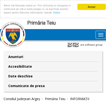
Acest site folosește cookie-uri. Prin utilizarea și navigarea în
Accept
continuare pe site-ul www.cjarges.ro, vă exprimați acordul
expres pentru folosirea informațiilor stocate.
Detalii
Primăria Teiu
Tog
nav
Anunturi
Accesibilitate
Date deschise
Comunicate de presa
Consiliul Județean Argeș
Primăria Teiu
INFORMAȚII