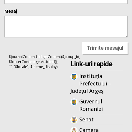
Mesaj
Trimite mesajul
$journalContentUtil.getContent($group_id,
$footerContent.getArticleId(),
Link-uri rapide
"", "$locale", $theme_display)
Instituția
Prefectului –
Județul Argeș
Guvernul
Romaniei
Senat
Camera