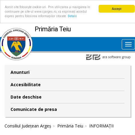
Acest site folosește cookie-uri. Prin utilizarea și navigarea în
Accept
continuare pe site-ul www.cjarges.ro, vă exprimați acordul
expres pentru folosirea informațiilor stocate.
Detalii
Primăria Teiu
Tog
nav
Anunturi
Accesibilitate
Date deschise
Comunicate de presa
Consiliul Județean Argeș
Primăria Teiu
INFORMAȚII