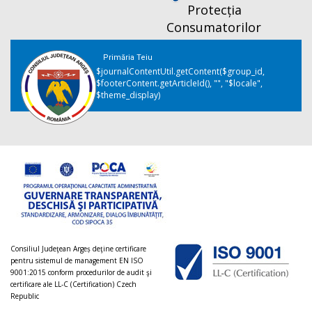
Protecția
Consumatorilor
Primăria Teiu
$journalContentUtil.getContent($group_id,
$footerContent.getArticleId(), "", "$locale",
$theme_display)
Consiliul Judeţean Argeș deţine certificare
pentru sistemul de management EN ISO
9001:2015 conform procedurilor de audit şi
certificare ale LL-C (Certification) Czech
Republic