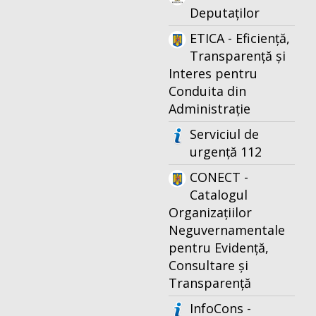
Deputaților
ETICA - Eficiență,
Transparență și
Interes pentru
Conduita din
Administrație
Serviciul de
urgență 112
CONECT -
Catalogul
Organizațiilor
Neguvernamentale
pentru Evidență,
Consultare și
Transparență
InfoCons -