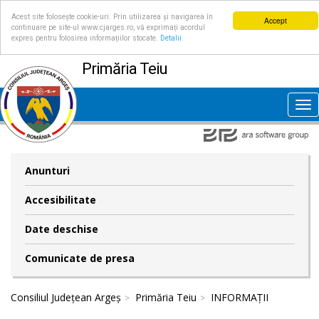
Acest site folosește cookie-uri. Prin utilizarea și navigarea în
Accept
continuare pe site-ul www.cjarges.ro, vă exprimați acordul
expres pentru folosirea informațiilor stocate.
Detalii
Primăria Teiu
Tog
nav
Anunturi
Accesibilitate
Date deschise
Comunicate de presa
Consiliul Județean Argeș
Primăria Teiu
INFORMAȚII