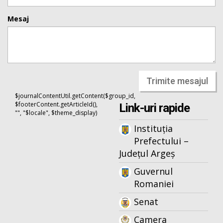
Mesaj
Trimite mesajul
$journalContentUtil.getContent($group_id,
$footerContent.getArticleId(),
Link-uri rapide
"", "$locale", $theme_display)
Instituția
Prefectului –
Județul Argeș
Guvernul
Romaniei
Senat
Camera