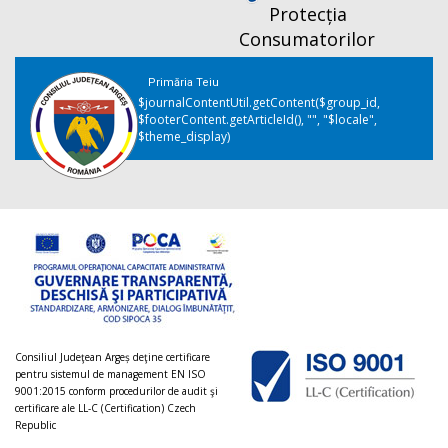
Protecția
Consumatorilor
Primăria Teiu
$journalContentUtil.getContent($group_id,
$footerContent.getArticleId(), "", "$locale",
$theme_display)
Consiliul Judeţean Argeș deţine certificare
pentru sistemul de management EN ISO
9001:2015 conform procedurilor de audit şi
certificare ale LL-C (Certification) Czech
Republic