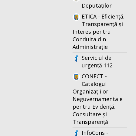
Deputaților
ETICA - Eficiență,
Transparență și
Interes pentru
Conduita din
Administrație
Serviciul de
urgență 112
CONECT -
Catalogul
Organizațiilor
Neguvernamentale
pentru Evidență,
Consultare și
Transparență
InfoCons -