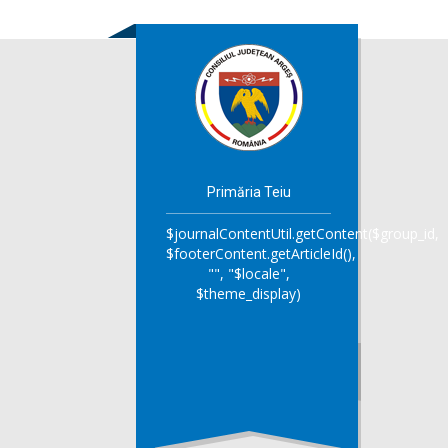
Primăria Teiu
$journalContentUtil.getContent($group_id,
$footerContent.getArticleId(),
"", "$locale",
$theme_display)