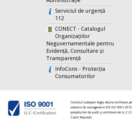
Administrație
Serviciul de urgență
112
CONECT - Catalogul
Organizațiilor
Neguvernamentale pentru
Evidență, Consultare și
Transparență
InfoCons - Protecția
Consumatorilor
Consiliul Judeţean Argeș deţine certificare p
sistemul de management EN ISO 9001:2015
procedurilor de audit şi certificare ale LL-C (C
Czech Republic