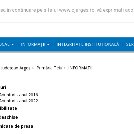
area în continuare pe site-ul www.cjarges.ro, vă exprimați ac
LOCAL
INFORMAȚII
INTEGRITATE INSTITUȚIONALĂ
SER
l Județean Argeș
Primăria Teiu
INFORMAȚII
uri
Anunturi - anul 2016
Anunturi - anul 2022
bilitate
deschise
icate de presa