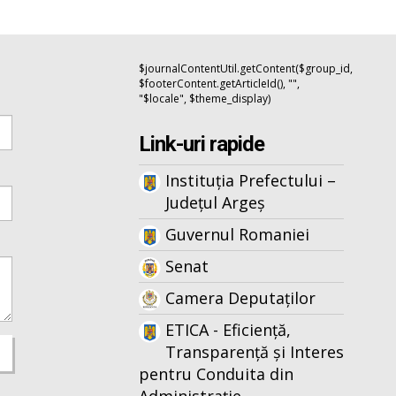
$journalContentUtil.getContent($group_id,
$footerContent.getArticleId(), "",
"$locale", $theme_display)
Link-uri rapide
Instituția Prefectului –
Județul Argeș
Guvernul Romaniei
Senat
Camera Deputaților
ETICA - Eficiență,
Transparență și Interes
pentru Conduita din