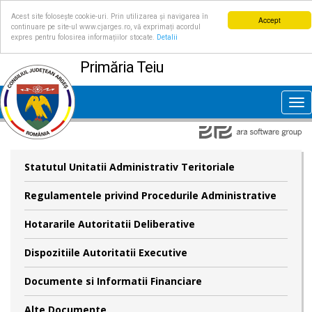
Acest site folosește cookie-uri. Prin utilizarea și navigarea în
Accept
continuare pe site-ul www.cjarges.ro, vă exprimați acordul
expres pentru folosirea informațiilor stocate.
Detalii
Primăria Teiu
Tog
nav
Statutul Unitatii Administrativ Teritoriale
Regulamentele privind Procedurile Administrative
Hotararile Autoritatii Deliberative
Dispozitiile Autoritatii Executive
Documente si Informatii Financiare
Alte Documente