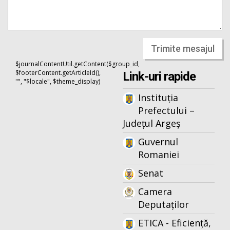
Trimite mesajul
$journalContentUtil.getContent($group_id,
$footerContent.getArticleId(),
Link-uri rapide
"", "$locale", $theme_display)
Instituția
Prefectului –
Județul Argeș
Guvernul
Romaniei
Senat
Camera
Deputaților
ETICA - Eficiență,