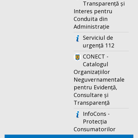
Transparență și
Interes pentru
Conduita din
Administrație
Serviciul de
urgență 112
CONECT -
Catalogul
Organizațiilor
Neguvernamentale
pentru Evidență,
Consultare și
Transparență
InfoCons -
Protecția
Consumatorilor