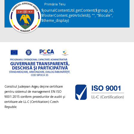
Primăria Teiu
$journalContentUtil.getContent($group_id,
$footerContent.getArticleId(), "", "$locale",
$theme_display)
Consiliul Judeţean Argeș deţine certificare
pentru sistemul de management EN ISO
9001:2015 conform procedurilor de audit şi
certificare ale LL-C (Certification) Czech
Republic