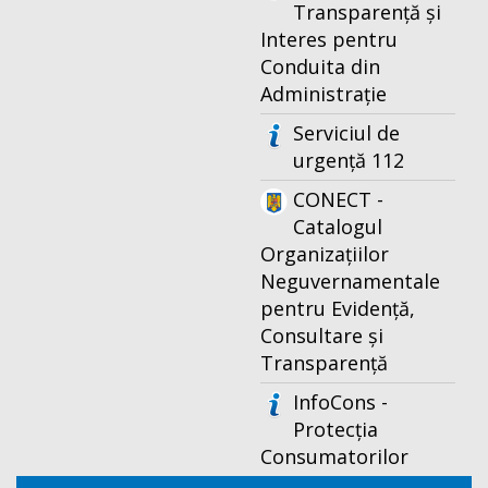
Transparență și
Interes pentru
Conduita din
Administrație
Serviciul de
urgență 112
CONECT -
Catalogul
Organizațiilor
Neguvernamentale
pentru Evidență,
Consultare și
Transparență
InfoCons -
Protecția
Consumatorilor