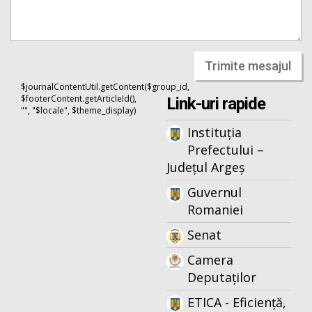
Trimite mesajul
$journalContentUtil.getContent($group_id,
$footerContent.getArticleId(),
Link-uri rapide
"", "$locale", $theme_display)
Instituția
Prefectului –
Județul Argeș
Guvernul
Romaniei
Senat
Camera
Deputaților
ETICA - Eficiență,