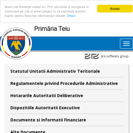
Acest site folosește cookie-uri. Prin utilizarea și navigarea în
Accept
continuare pe site-ul www.cjarges.ro, vă exprimați acordul
expres pentru folosirea informațiilor stocate.
Detalii
Primăria Teiu
Tog
nav
Statutul Unitatii Administrativ Teritoriale
Regulamentele privind Procedurile Administrative
Hotararile Autoritatii Deliberative
Dispozitiile Autoritatii Executive
Documente si Informatii Financiare
Alte Documente