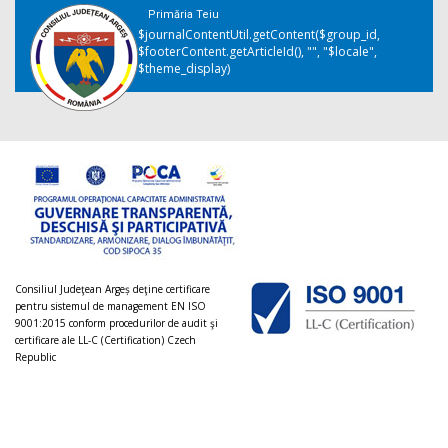
Primăria Teiu
$journalContentUtil.getContent($group_id,
$footerContent.getArticleId(), "", "$locale",
$theme_display)
Consiliul Judeţean Argeș deţine certificare
pentru sistemul de management EN ISO
9001:2015 conform procedurilor de audit şi
certificare ale LL-C (Certification) Czech
Republic