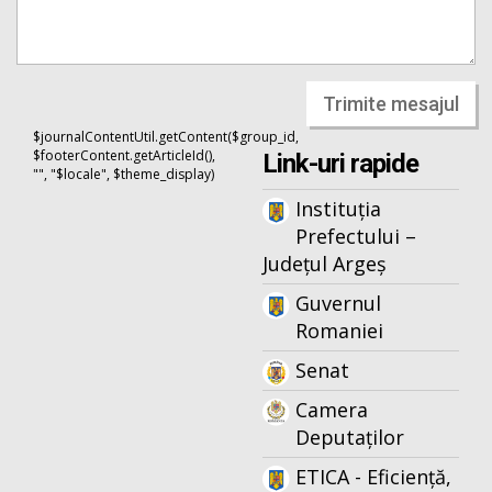
Trimite mesajul
$journalContentUtil.getContent($group_id,
$footerContent.getArticleId(),
Link-uri rapide
"", "$locale", $theme_display)
Instituția
Prefectului –
Județul Argeș
Guvernul
Romaniei
Senat
Camera
Deputaților
ETICA - Eficiență,