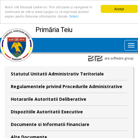
Acest site folosește cookie-uri. Prin utilizarea și navigarea în
Accept
continuare pe site-ul www.cjarges.ro, vă exprimați acordul
expres pentru folosirea informațiilor stocate.
Detalii
Primăria Teiu
Tog
nav
Statutul Unitatii Administrativ Teritoriale
Regulamentele privind Procedurile Administrative
Hotararile Autoritatii Deliberative
Dispozitiile Autoritatii Executive
Documente si Informatii Financiare
Alte Documente