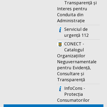
Transparență și
Interes pentru
Conduita din
Administrație
Serviciul de
urgență 112
CONECT -
Catalogul
Organizațiilor
Neguvernamentale
pentru Evidență,
Consultare și
Transparență
InfoCons -
Protecția
Consumatorilor