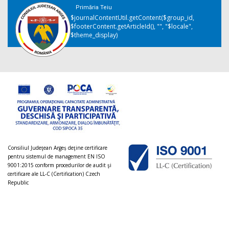
Primăria Teiu
$journalContentUtil.getContent($group_id,
$footerContent.getArticleId(), "", "$locale",
$theme_display)
Consiliul Judeţean Argeș deţine certificare
pentru sistemul de management EN ISO
9001:2015 conform procedurilor de audit şi
certificare ale LL-C (Certification) Czech
Republic