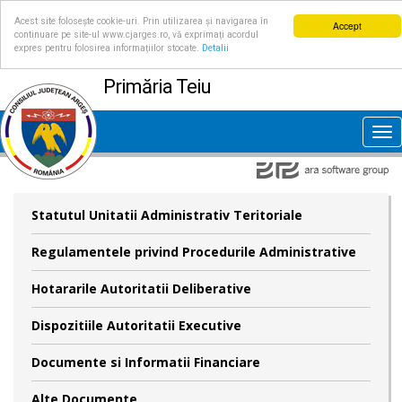
Acest site folosește cookie-uri. Prin utilizarea și navigarea în
Accept
continuare pe site-ul www.cjarges.ro, vă exprimați acordul
expres pentru folosirea informațiilor stocate.
Detalii
Primăria Teiu
Tog
nav
Statutul Unitatii Administrativ Teritoriale
Regulamentele privind Procedurile Administrative
Hotararile Autoritatii Deliberative
Dispozitiile Autoritatii Executive
Documente si Informatii Financiare
Alte Documente