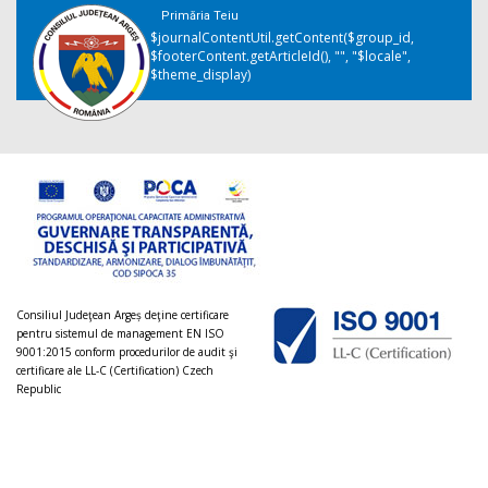
Primăria Teiu
$journalContentUtil.getContent($group_id,
$footerContent.getArticleId(), "", "$locale",
$theme_display)
Consiliul Judeţean Argeș deţine certificare
pentru sistemul de management EN ISO
9001:2015 conform procedurilor de audit şi
certificare ale LL-C (Certification) Czech
Republic