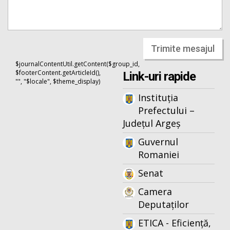
Trimite mesajul
$journalContentUtil.getContent($group_id,
$footerContent.getArticleId(),
Link-uri rapide
"", "$locale", $theme_display)
Instituția
Prefectului –
Județul Argeș
Guvernul
Romaniei
Senat
Camera
Deputaților
ETICA - Eficiență,