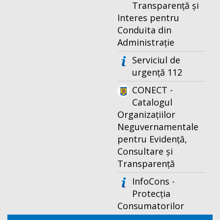
Transparență și
Interes pentru
Conduita din
Administrație
Serviciul de
urgență 112
CONECT -
Catalogul
Organizațiilor
Neguvernamentale
pentru Evidență,
Consultare și
Transparență
InfoCons -
Protecția
Consumatorilor