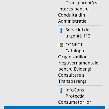
Transparență și
Interes pentru
Conduita din
Administrație
Serviciul de
urgență 112
CONECT -
Catalogul
Organizațiilor
Neguvernamentale
pentru Evidență,
Consultare și
Transparență
InfoCons -
Protecția
Consumatorilor