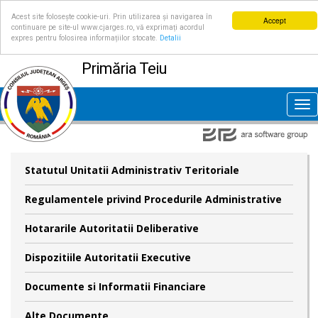
Acest site folosește cookie-uri. Prin utilizarea și navigarea în
Accept
continuare pe site-ul www.cjarges.ro, vă exprimați acordul
expres pentru folosirea informațiilor stocate.
Detalii
Primăria Teiu
Tog
nav
Statutul Unitatii Administrativ Teritoriale
Regulamentele privind Procedurile Administrative
Hotararile Autoritatii Deliberative
Dispozitiile Autoritatii Executive
Documente si Informatii Financiare
Alte Documente