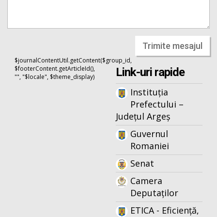
Trimite mesajul
$journalContentUtil.getContent($group_id,
$footerContent.getArticleId(),
Link-uri rapide
"", "$locale", $theme_display)
Instituția
Prefectului –
Județul Argeș
Guvernul
Romaniei
Senat
Camera
Deputaților
ETICA - Eficiență,