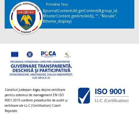
Primăria Teiu
$journalContentUtil.getContent($group_id,
$footerContent.getArticleId(), "", "$locale",
$theme_display)
Consiliul Judeţean Argeș deţine certificare
pentru sistemul de management EN ISO
9001:2015 conform procedurilor de audit şi
certificare ale LL-C (Certification) Czech
Republic