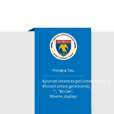
Primăria Teiu
$journalContentUtil.getContent($group_id,
$footerContent.getArticleId(),
"", "$locale",
$theme_display)