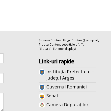
$journalContentUtil.getContent($group_id,
$footerContent.getArticleId(), "",
"$locale", $theme_display)
Link-uri rapide
Instituția Prefectului –
Județul Argeș
Guvernul Romaniei
Senat
Camera Deputaților