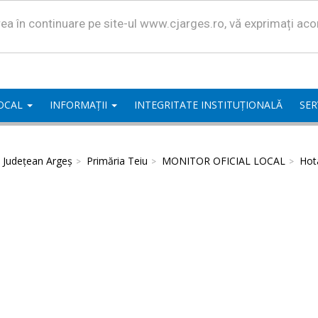
area în continuare pe site-ul www.cjarges.ro, vă exprimați ac
LOCAL
INFORMAȚII
INTEGRITATE INSTITUȚIONALĂ
SER
l Județean Argeș
Primăria Teiu
MONITOR OFICIAL LOCAL
Hota