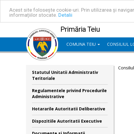
Acest site folosește cookie-uri. Prin utilizarea și navig
informațiilor stocate.
Detalii
Primăria Teiu
COMUNA TEIU
CONSILIUL 
Consiliu
Statutul Unitatii Administrativ
Teritoriale
Regulamentele privind Procedurile
Administrative
Hotararile Autoritatii Deliberative
Dispozitiile Autoritatii Executive
Documente si Informatii