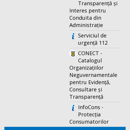
Transparență și
Interes pentru
Conduita din
Administrație
Serviciul de
urgență 112
CONECT -
Catalogul
Organizațiilor
Neguvernamentale
pentru Evidență,
Consultare și
Transparență
InfoCons -
Protecția
Consumatorilor