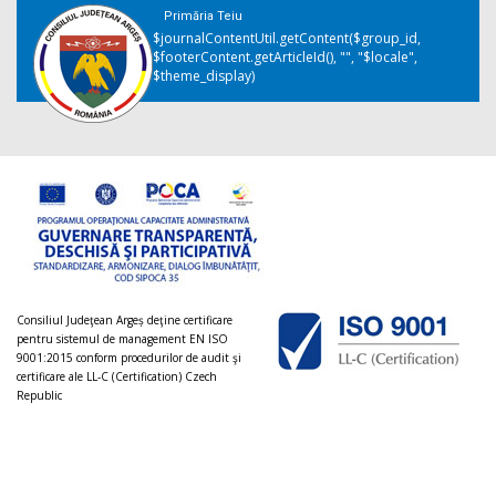
Primăria Teiu
$journalContentUtil.getContent($group_id,
$footerContent.getArticleId(), "", "$locale",
$theme_display)
Consiliul Judeţean Argeș deţine certificare
pentru sistemul de management EN ISO
9001:2015 conform procedurilor de audit şi
certificare ale LL-C (Certification) Czech
Republic