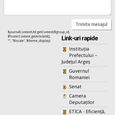
Trimite mesajul
$journalContentUtil.getContent($group_id,
$footerContent.getArticleId(),
Link-uri rapide
"", "$locale", $theme_display)
Instituția
Prefectului –
Județul Argeș
Guvernul
Romaniei
Senat
Camera
Deputaților
ETICA - Eficiență,