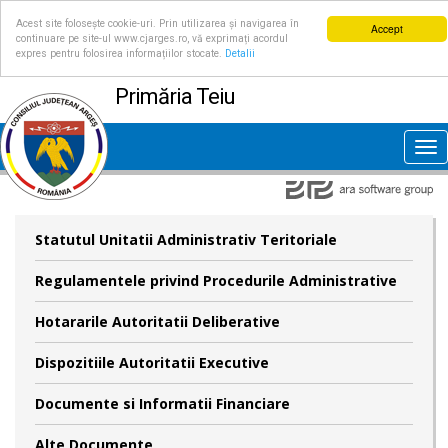
Acest site folosește cookie-uri. Prin utilizarea și navigarea în
Accept
continuare pe site-ul www.cjarges.ro, vă exprimați acordul
expres pentru folosirea informațiilor stocate.
Detalii
Primăria Teiu
Tog
nav
Statutul Unitatii Administrativ Teritoriale
Regulamentele privind Procedurile Administrative
Hotararile Autoritatii Deliberative
Dispozitiile Autoritatii Executive
Documente si Informatii Financiare
Alte Documente