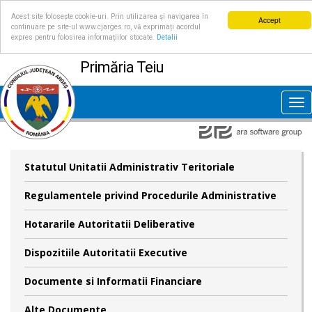
Acest site folosește cookie-uri. Prin utilizarea și navigarea în
Accept
continuare pe site-ul www.cjarges.ro, vă exprimați acordul
expres pentru folosirea informațiilor stocate.
Detalii
Primăria Teiu
Tog
nav
Statutul Unitatii Administrativ Teritoriale
Regulamentele privind Procedurile Administrative
Hotararile Autoritatii Deliberative
Dispozitiile Autoritatii Executive
Documente si Informatii Financiare
Alte Documente