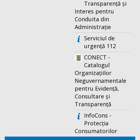
Transparență și
Interes pentru
Conduita din
Administrație
Serviciul de
urgență 112
CONECT -
Catalogul
Organizațiilor
Neguvernamentale
pentru Evidență,
Consultare și
Transparență
InfoCons -
Protecția
Consumatorilor