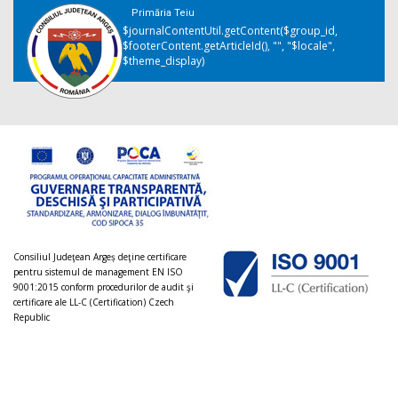
Primăria Teiu
$journalContentUtil.getContent($group_id,
$footerContent.getArticleId(), "", "$locale",
$theme_display)
Consiliul Judeţean Argeș deţine certificare
pentru sistemul de management EN ISO
9001:2015 conform procedurilor de audit şi
certificare ale LL-C (Certification) Czech
Republic