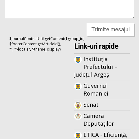
Trimite mesajul
$journalContentUtil.getContent($group_id,
$footerContent.getArticleId(),
Link-uri rapide
"", "$locale", $theme_display)
Instituția
Prefectului –
Județul Argeș
Guvernul
Romaniei
Senat
Camera
Deputaților
ETICA - Eficiență,