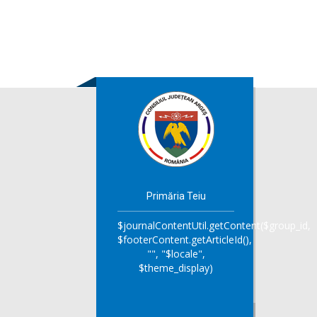
Primăria Teiu
$journalContentUtil.getContent($group_id,
$footerContent.getArticleId(),
"", "$locale",
$theme_display)