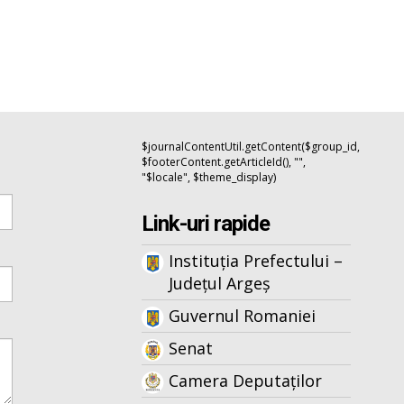
$journalContentUtil.getContent($group_id,
$footerContent.getArticleId(), "",
"$locale", $theme_display)
Link-uri rapide
Instituția Prefectului –
Județul Argeș
Guvernul Romaniei
Senat
Camera Deputaților