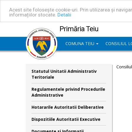
Acest site folosește cookie-uri. Prin utilizarea și navig
informațiilor stocate.
Detalii
Primăria Teiu
COMUNA TEIU
CONSILIUL 
Consiliu
Statutul Unitatii Administrativ
Teritoriale
Regulamentele privind Procedurile
Administrative
Hotararile Autoritatii Deliberative
Dispozitiile Autoritatii Executive
Documente si Informatii