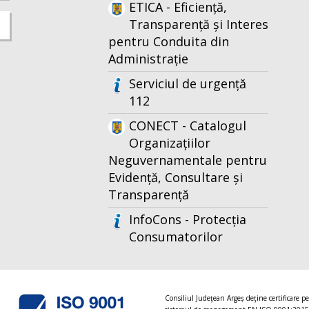
ETICA - Eficiență,
Transparență și Interes
pentru Conduita din
Administrație
Serviciul de urgență
112
CONECT - Catalogul
Organizațiilor
Neguvernamentale pentru
Evidență, Consultare și
Transparență
InfoCons - Protecția
Consumatorilor
Consiliul Judeţean Argeș deţine certificare p