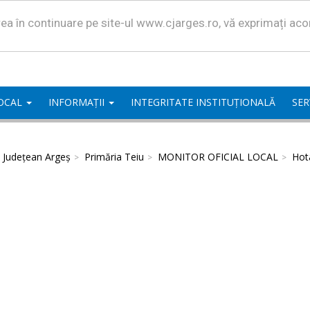
area în continuare pe site-ul www.cjarges.ro, vă exprimați ac
LOCAL
INFORMAȚII
INTEGRITATE INSTITUȚIONALĂ
SER
l Județean Argeș
Primăria Teiu
MONITOR OFICIAL LOCAL
Hota