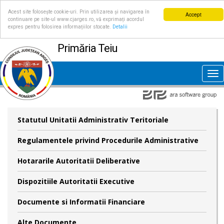
Acest site folosește cookie-uri. Prin utilizarea și navigarea în
Accept
continuare pe site-ul www.cjarges.ro, vă exprimați acordul
expres pentru folosirea informațiilor stocate.
Detalii
Primăria Teiu
Tog
nav
Statutul Unitatii Administrativ Teritoriale
Regulamentele privind Procedurile Administrative
Hotararile Autoritatii Deliberative
Dispozitiile Autoritatii Executive
Documente si Informatii Financiare
Alte Documente