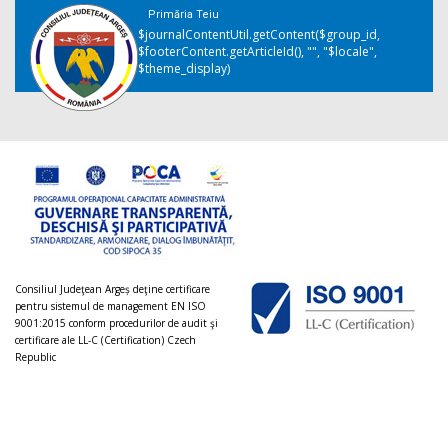
Primăria Teiu
$journalContentUtil.getContent($group_id,
$footerContent.getArticleId(), "", "$locale",
$theme_display)
Consiliul Judeţean Argeș deţine certificare
pentru sistemul de management EN ISO
9001:2015 conform procedurilor de audit şi
certificare ale LL-C (Certification) Czech
Republic