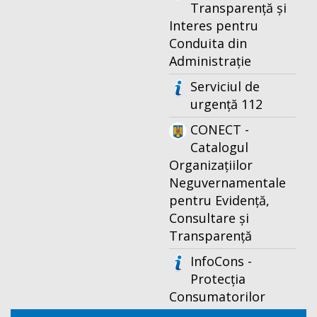
Transparență și
Interes pentru
Conduita din
Administrație
Serviciul de
urgență 112
CONECT -
Catalogul
Organizațiilor
Neguvernamentale
pentru Evidență,
Consultare și
Transparență
InfoCons -
Protecția
Consumatorilor