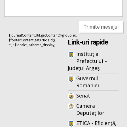
Trimite mesajul
$journalContentUtil.getContent($group_id,
$footerContent.getArticleId(),
Link-uri rapide
"", "$locale", $theme_display)
Instituția
Prefectului –
Județul Argeș
Guvernul
Romaniei
Senat
Camera
Deputaților
ETICA - Eficiență,