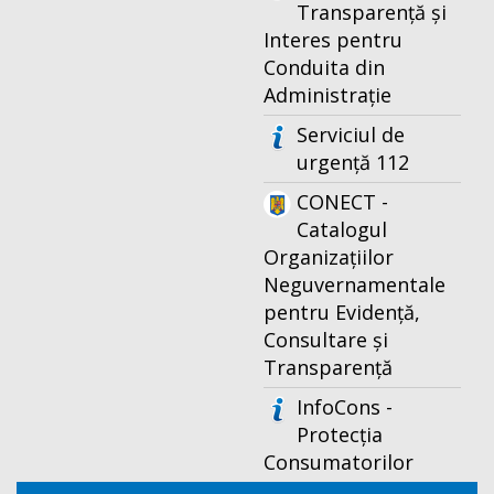
Transparență și
Interes pentru
Conduita din
Administrație
Serviciul de
urgență 112
CONECT -
Catalogul
Organizațiilor
Neguvernamentale
pentru Evidență,
Consultare și
Transparență
InfoCons -
Protecția
Consumatorilor