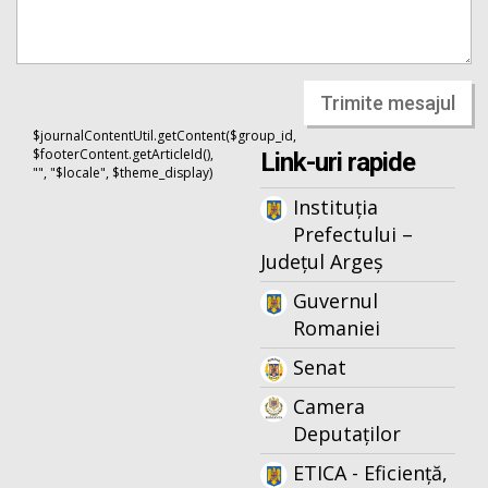
Trimite mesajul
$journalContentUtil.getContent($group_id,
$footerContent.getArticleId(),
Link-uri rapide
"", "$locale", $theme_display)
Instituția
Prefectului –
Județul Argeș
Guvernul
Romaniei
Senat
Camera
Deputaților
ETICA - Eficiență,