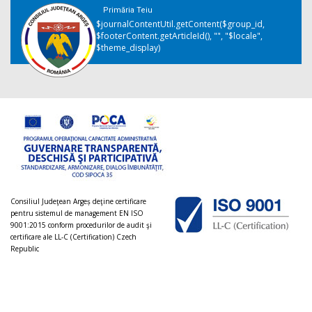
Primăria Teiu
$journalContentUtil.getContent($group_id,
$footerContent.getArticleId(), "", "$locale",
$theme_display)
Consiliul Judeţean Argeș deţine certificare
pentru sistemul de management EN ISO
9001:2015 conform procedurilor de audit şi
certificare ale LL-C (Certification) Czech
Republic