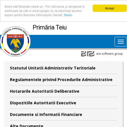
Acest site folosește cookie-uri. Prin utilizarea și navigarea în
Accept
continuare pe site-ul www.cjarges.ro, vă exprimați acordul
expres pentru folosirea informațiilor stocate.
Detalii
Primăria Teiu
Tog
nav
Statutul Unitatii Administrativ Teritoriale
Regulamentele privind Procedurile Administrative
Hotararile Autoritatii Deliberative
Dispozitiile Autoritatii Executive
Documente si Informatii Financiare
Alte Documente