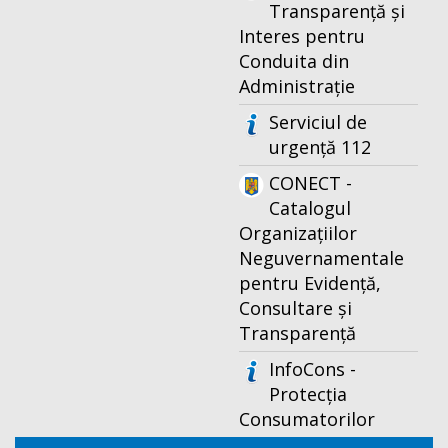
Transparență și
Interes pentru
Conduita din
Administrație
Serviciul de
urgență 112
CONECT -
Catalogul
Organizațiilor
Neguvernamentale
pentru Evidență,
Consultare și
Transparență
InfoCons -
Protecția
Consumatorilor