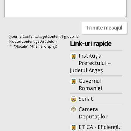
Trimite mesajul
$journalContentUtil.getContent($group_id,
$footerContent.getArticleId(),
Link-uri rapide
"", "$locale", $theme_display)
Instituția
Prefectului –
Județul Argeș
Guvernul
Romaniei
Senat
Camera
Deputaților
ETICA - Eficiență,