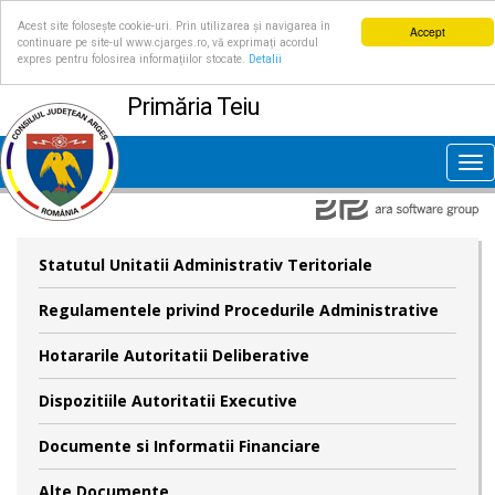
Acest site folosește cookie-uri. Prin utilizarea și navigarea în
Accept
continuare pe site-ul www.cjarges.ro, vă exprimați acordul
expres pentru folosirea informațiilor stocate.
Detalii
Primăria Teiu
Tog
nav
Statutul Unitatii Administrativ Teritoriale
Regulamentele privind Procedurile Administrative
Hotararile Autoritatii Deliberative
Dispozitiile Autoritatii Executive
Documente si Informatii Financiare
Alte Documente