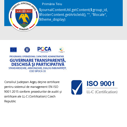
Primăria Teiu
$journalContentUtil.getContent($group_id,
$footerContent.getArticleId(), "", "$locale",
$theme_display)
Consiliul Judeţean Argeș deţine certificare
pentru sistemul de management EN ISO
9001:2015 conform procedurilor de audit şi
certificare ale LL-C (Certification) Czech
Republic