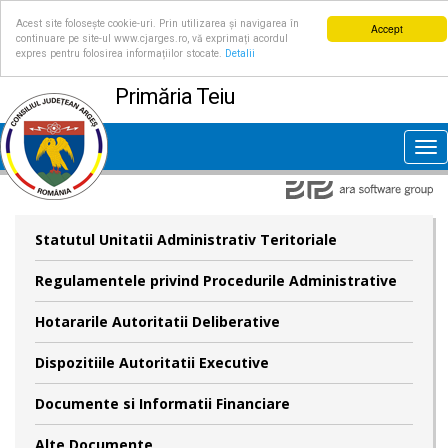
Acest site folosește cookie-uri. Prin utilizarea și navigarea în
Accept
continuare pe site-ul www.cjarges.ro, vă exprimați acordul
expres pentru folosirea informațiilor stocate.
Detalii
Primăria Teiu
Tog
nav
Statutul Unitatii Administrativ Teritoriale
Regulamentele privind Procedurile Administrative
Hotararile Autoritatii Deliberative
Dispozitiile Autoritatii Executive
Documente si Informatii Financiare
Alte Documente