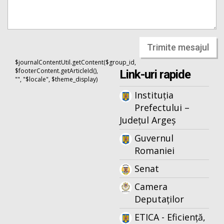
Trimite mesajul
$journalContentUtil.getContent($group_id,
$footerContent.getArticleId(),
Link-uri rapide
"", "$locale", $theme_display)
Instituția
Prefectului –
Județul Argeș
Guvernul
Romaniei
Senat
Camera
Deputaților
ETICA - Eficiență,