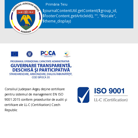
Primăria Teiu
$journalContentUtil.getContent($group_id,
$footerContent.getArticleId(), "", "$locale",
$theme_display)
Consiliul Judeţean Argeș deţine certificare
pentru sistemul de management EN ISO
9001:2015 conform procedurilor de audit şi
certificare ale LL-C (Certification) Czech
Republic