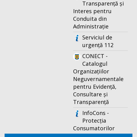
Transparență și
Interes pentru
Conduita din
Administrație
Serviciul de
urgență 112
CONECT -
Catalogul
Organizațiilor
Neguvernamentale
pentru Evidență,
Consultare și
Transparență
InfoCons -
Protecția
Consumatorilor