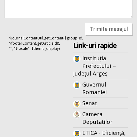
Trimite mesajul
$journalContentUtil.getContent($group_id,
$footerContent.getArticleId(),
Link-uri rapide
"", "$locale", $theme_display)
Instituția
Prefectului –
Județul Argeș
Guvernul
Romaniei
Senat
Camera
Deputaților
ETICA - Eficiență,