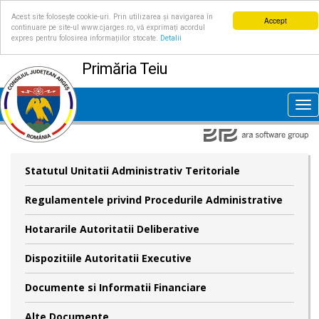
Acest site folosește cookie-uri. Prin utilizarea și navigarea în
Accept
continuare pe site-ul www.cjarges.ro, vă exprimați acordul
expres pentru folosirea informațiilor stocate.
Detalii
Primăria Teiu
Tog
nav
Statutul Unitatii Administrativ Teritoriale
Regulamentele privind Procedurile Administrative
Hotararile Autoritatii Deliberative
Dispozitiile Autoritatii Executive
Documente si Informatii Financiare
Alte Documente