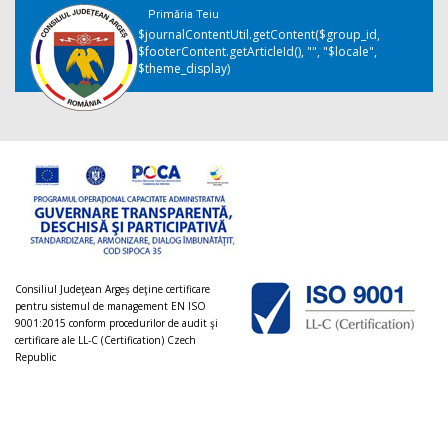
Primăria Teiu
$journalContentUtil.getContent($group_id,
$footerContent.getArticleId(), "", "$locale",
$theme_display)
Consiliul Judeţean Argeș deţine certificare
pentru sistemul de management EN ISO
9001:2015 conform procedurilor de audit şi
certificare ale LL-C (Certification) Czech
Republic