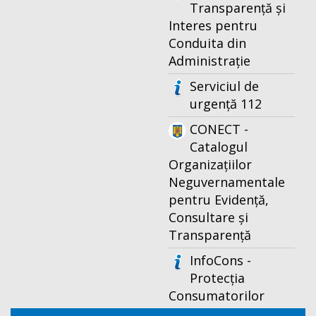
Transparență și
Interes pentru
Conduita din
Administrație
Serviciul de
urgență 112
CONECT -
Catalogul
Organizațiilor
Neguvernamentale
pentru Evidență,
Consultare și
Transparență
InfoCons -
Protecția
Consumatorilor