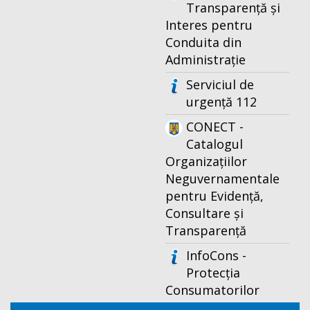
Transparență și
Interes pentru
Conduita din
Administrație
Serviciul de
urgență 112
CONECT -
Catalogul
Organizațiilor
Neguvernamentale
pentru Evidență,
Consultare și
Transparență
InfoCons -
Protecția
Consumatorilor