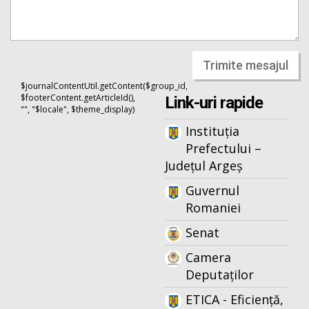
Trimite mesajul
$journalContentUtil.getContent($group_id,
$footerContent.getArticleId(),
Link-uri rapide
"", "$locale", $theme_display)
Instituția
Prefectului –
Județul Argeș
Guvernul
Romaniei
Senat
Camera
Deputaților
ETICA - Eficiență,