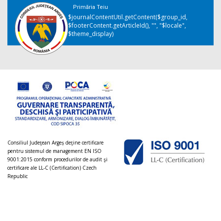
Primăria Teiu
$journalContentUtil.getContent($group_id,
$footerContent.getArticleId(), "", "$locale",
$theme_display)
Consiliul Judeţean Argeș deţine certificare
pentru sistemul de management EN ISO
9001:2015 conform procedurilor de audit şi
certificare ale LL-C (Certification) Czech
Republic