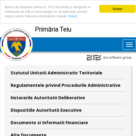
Acest site folosește cookie-uri. Prin utilizarea și navigarea în
Accept
continuare pe site-ul www.cjarges.ro, vă exprimați acordul
expres pentru folosirea informațiilor stocate.
Detalii
Primăria Teiu
Tog
nav
Statutul Unitatii Administrativ Teritoriale
Regulamentele privind Procedurile Administrative
Hotararile Autoritatii Deliberative
Dispozitiile Autoritatii Executive
Documente si Informatii Financiare
Alte Documente