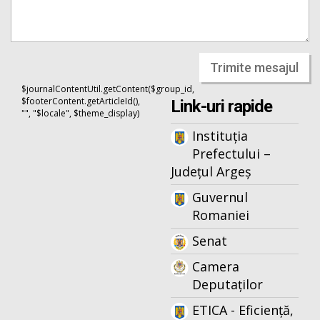
Trimite mesajul
$journalContentUtil.getContent($group_id,
$footerContent.getArticleId(),
Link-uri rapide
"", "$locale", $theme_display)
Instituția
Prefectului –
Județul Argeș
Guvernul
Romaniei
Senat
Camera
Deputaților
ETICA - Eficiență,