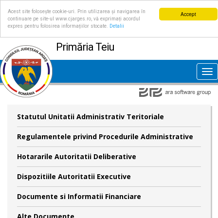
Acest site folosește cookie-uri. Prin utilizarea și navigarea în
Accept
continuare pe site-ul www.cjarges.ro, vă exprimați acordul
expres pentru folosirea informațiilor stocate.
Detalii
Primăria Teiu
Tog
nav
Statutul Unitatii Administrativ Teritoriale
Regulamentele privind Procedurile Administrative
Hotararile Autoritatii Deliberative
Dispozitiile Autoritatii Executive
Documente si Informatii Financiare
Alte Documente