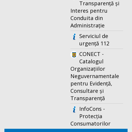
Transparență și
Interes pentru
Conduita din
Administrație
Serviciul de
urgență 112
CONECT -
Catalogul
Organizațiilor
Neguvernamentale
pentru Evidență,
Consultare și
Transparență
InfoCons -
Protecția
Consumatorilor