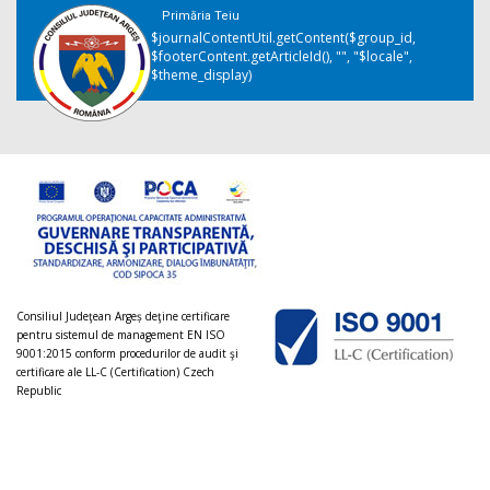
Primăria Teiu
$journalContentUtil.getContent($group_id,
$footerContent.getArticleId(), "", "$locale",
$theme_display)
Consiliul Judeţean Argeș deţine certificare
pentru sistemul de management EN ISO
9001:2015 conform procedurilor de audit şi
certificare ale LL-C (Certification) Czech
Republic