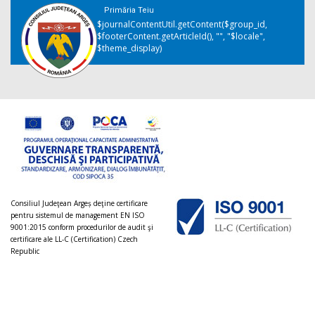
Primăria Teiu
$journalContentUtil.getContent($group_id,
$footerContent.getArticleId(), "", "$locale",
$theme_display)
Consiliul Judeţean Argeș deţine certificare
pentru sistemul de management EN ISO
9001:2015 conform procedurilor de audit şi
certificare ale LL-C (Certification) Czech
Republic