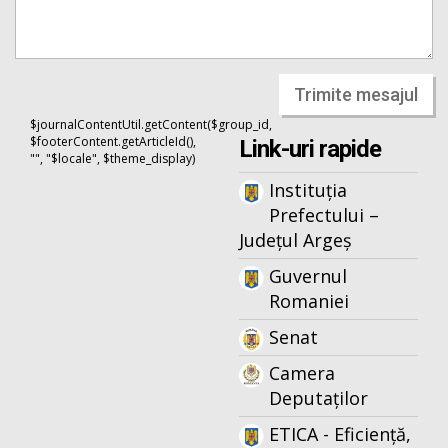
Trimite mesajul
$journalContentUtil.getContent($group_id,
$footerContent.getArticleId(),
Link-uri rapide
"", "$locale", $theme_display)
Instituția
Prefectului –
Județul Argeș
Guvernul
Romaniei
Senat
Camera
Deputaților
ETICA - Eficiență,