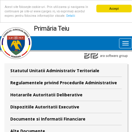
Acest site folosește cookie-uri. Prin utilizarea și navigarea în
Accept
continuare pe site-ul www.cjarges.ro, vă exprimați acordul
expres pentru folosirea informațiilor stocate.
Detalii
Primăria Teiu
Tog
nav
Statutul Unitatii Administrativ Teritoriale
Regulamentele privind Procedurile Administrative
Hotararile Autoritatii Deliberative
Dispozitiile Autoritatii Executive
Documente si Informatii Financiare
Alte Documente