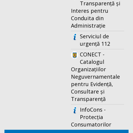
Transparență și
Interes pentru
Conduita din
Administrație
Serviciul de
urgență 112
CONECT -
Catalogul
Organizațiilor
Neguvernamentale
pentru Evidență,
Consultare și
Transparență
InfoCons -
Protecția
Consumatorilor