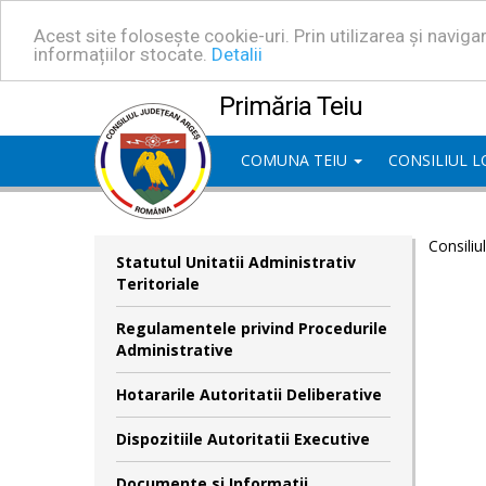
Acest site folosește cookie-uri. Prin utilizarea și navig
informațiilor stocate.
Detalii
Primăria Teiu
COMUNA TEIU
CONSILIUL 
Consiliu
Statutul Unitatii Administrativ
Teritoriale
Regulamentele privind Procedurile
Administrative
Hotararile Autoritatii Deliberative
Dispozitiile Autoritatii Executive
Documente si Informatii