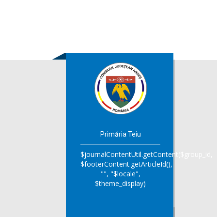
Primăria Teiu
$journalContentUtil.getContent($group_id,
$footerContent.getArticleId(),
"", "$locale",
$theme_display)