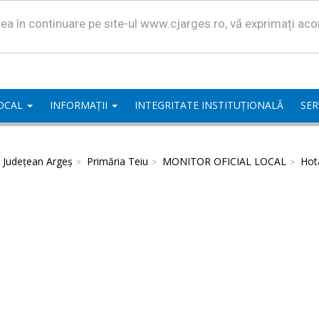
area în continuare pe site-ul www.cjarges.ro, vă exprimați ac
LOCAL
INFORMAȚII
INTEGRITATE INSTITUȚIONALĂ
SER
l Județean Argeș
Primăria Teiu
MONITOR OFICIAL LOCAL
Hota