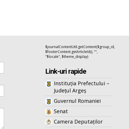
$journalContentUtil.getContent($group_id,
$footerContent.getArticleId(), "",
"$locale", $theme_display)
Link-uri rapide
Instituția Prefectului –
Județul Argeș
Guvernul Romaniei
Senat
Camera Deputaților