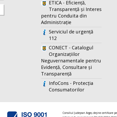
ETICA - Eficiență,
Transparență și Interes
pentru Conduita din
Administrație
Serviciul de urgență
112
CONECT - Catalogul
Organizațiilor
Neguvernamentale pentru
Evidență, Consultare și
Transparență
InfoCons - Protecția
Consumatorilor
Consiliul Judeţean Argeș deţine certificare p