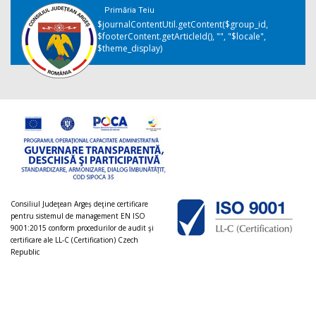
Primăria Teiu
$journalContentUtil.getContent($group_id,
$footerContent.getArticleId(), "", "$locale",
$theme_display)
Consiliul Judeţean Argeș deţine certificare
pentru sistemul de management EN ISO
9001:2015 conform procedurilor de audit şi
certificare ale LL-C (Certification) Czech
Republic