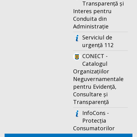
Transparență și
Interes pentru
Conduita din
Administrație
Serviciul de
urgență 112
CONECT -
Catalogul
Organizațiilor
Neguvernamentale
pentru Evidență,
Consultare și
Transparență
InfoCons -
Protecția
Consumatorilor