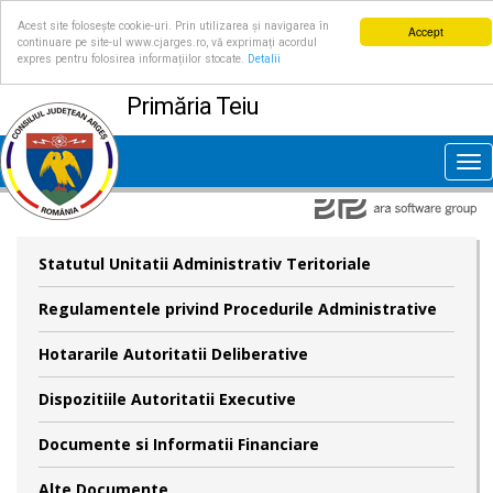
Acest site folosește cookie-uri. Prin utilizarea și navigarea în
Accept
continuare pe site-ul www.cjarges.ro, vă exprimați acordul
expres pentru folosirea informațiilor stocate.
Detalii
Primăria Teiu
Tog
nav
Statutul Unitatii Administrativ Teritoriale
Regulamentele privind Procedurile Administrative
Hotararile Autoritatii Deliberative
Dispozitiile Autoritatii Executive
Documente si Informatii Financiare
Alte Documente