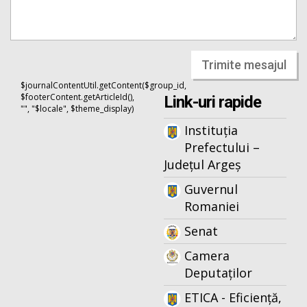
Trimite mesajul
$journalContentUtil.getContent($group_id,
$footerContent.getArticleId(),
Link-uri rapide
"", "$locale", $theme_display)
Instituția
Prefectului –
Județul Argeș
Guvernul
Romaniei
Senat
Camera
Deputaților
ETICA - Eficiență,