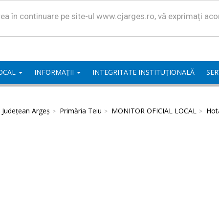
area în continuare pe site-ul www.cjarges.ro, vă exprimați ac
LOCAL
INFORMAȚII
INTEGRITATE INSTITUȚIONALĂ
SER
l Județean Argeș
Primăria Teiu
MONITOR OFICIAL LOCAL
Hota