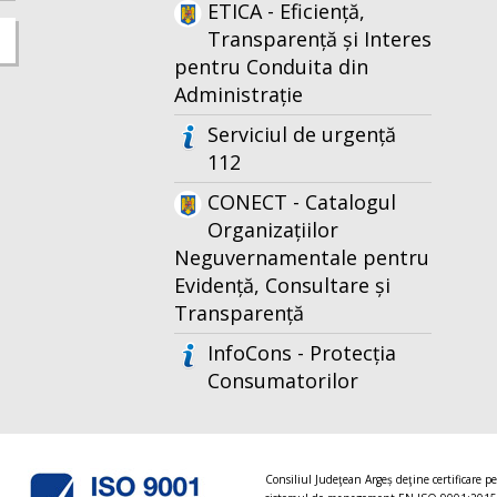
ETICA - Eficiență,
Transparență și Interes
pentru Conduita din
Administrație
Serviciul de urgență
112
CONECT - Catalogul
Organizațiilor
Neguvernamentale pentru
Evidență, Consultare și
Transparență
InfoCons - Protecția
Consumatorilor
Consiliul Judeţean Argeș deţine certificare p