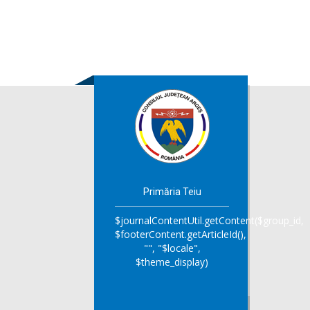
Primăria Teiu
$journalContentUtil.getContent($group_id,
$footerContent.getArticleId(),
"", "$locale",
$theme_display)