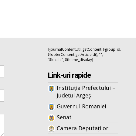
$journalContentUtil.getContent($group_id,
$footerContent.getArticleId(), "",
"$locale", $theme_display)
Link-uri rapide
Instituția Prefectului –
Județul Argeș
Guvernul Romaniei
Senat
Camera Deputaților