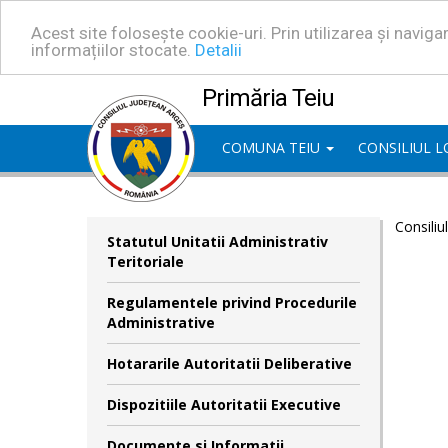
Acest site folosește cookie-uri. Prin utilizarea și navig
informațiilor stocate.
Detalii
Primăria Teiu
COMUNA TEIU
CONSILIUL 
Consiliu
Statutul Unitatii Administrativ
Teritoriale
Regulamentele privind Procedurile
Administrative
Hotararile Autoritatii Deliberative
Dispozitiile Autoritatii Executive
Documente si Informatii