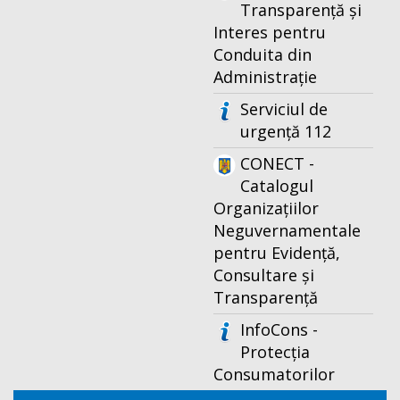
Transparență și
Interes pentru
Conduita din
Administrație
Serviciul de
urgență 112
CONECT -
Catalogul
Organizațiilor
Neguvernamentale
pentru Evidență,
Consultare și
Transparență
InfoCons -
Protecția
Consumatorilor