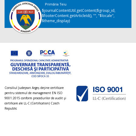
Primăria Teiu
$journalContentUtil.getContent($group_id,
$footerContent.getArticleId(), "", "$locale",
$theme_display)
Consiliul Judeţean Argeș deţine certificare
pentru sistemul de management EN ISO
9001:2015 conform procedurilor de audit şi
certificare ale LL-C (Certification) Czech
Republic