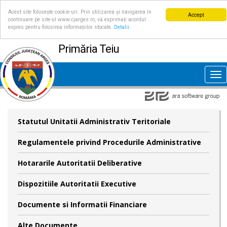
Acest site folosește cookie-uri. Prin utilizarea și navigarea în
Accept
continuare pe site-ul www.cjarges.ro, vă exprimați acordul
expres pentru folosirea informațiilor stocate.
Detalii
Primăria Teiu
Tog
nav
Statutul Unitatii Administrativ Teritoriale
Regulamentele privind Procedurile Administrative
Hotararile Autoritatii Deliberative
Dispozitiile Autoritatii Executive
Documente si Informatii Financiare
Alte Documente