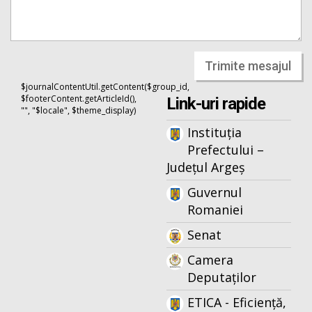
Trimite mesajul
$journalContentUtil.getContent($group_id,
$footerContent.getArticleId(),
Link-uri rapide
"", "$locale", $theme_display)
Instituția
Prefectului –
Județul Argeș
Guvernul
Romaniei
Senat
Camera
Deputaților
ETICA - Eficiență,