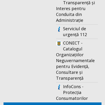
Transparență și
Interes pentru
Conduita din
Administrație
Serviciul de
urgență 112
CONECT -
Catalogul
Organizațiilor
Neguvernamentale
pentru Evidență,
Consultare și
Transparență
InfoCons -
Protecția
Consumatorilor