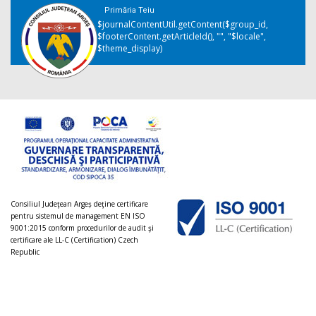
Primăria Teiu
$journalContentUtil.getContent($group_id,
$footerContent.getArticleId(), "", "$locale",
$theme_display)
Consiliul Judeţean Argeș deţine certificare
pentru sistemul de management EN ISO
9001:2015 conform procedurilor de audit şi
certificare ale LL-C (Certification) Czech
Republic