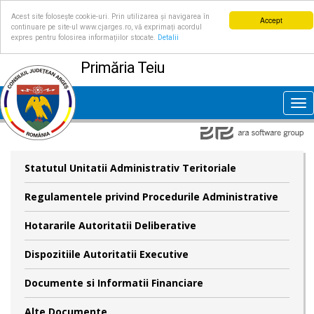
Acest site folosește cookie-uri. Prin utilizarea și navigarea în
Accept
continuare pe site-ul www.cjarges.ro, vă exprimați acordul
expres pentru folosirea informațiilor stocate.
Detalii
Primăria Teiu
Tog
nav
Statutul Unitatii Administrativ Teritoriale
Regulamentele privind Procedurile Administrative
Hotararile Autoritatii Deliberative
Dispozitiile Autoritatii Executive
Documente si Informatii Financiare
Alte Documente