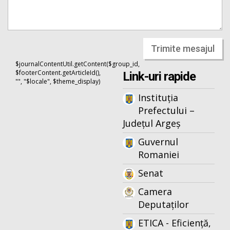
Trimite mesajul
$journalContentUtil.getContent($group_id,
$footerContent.getArticleId(),
Link-uri rapide
"", "$locale", $theme_display)
Instituția
Prefectului –
Județul Argeș
Guvernul
Romaniei
Senat
Camera
Deputaților
ETICA - Eficiență,