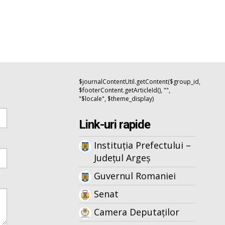
$journalContentUtil.getContent($group_id,
$footerContent.getArticleId(), "",
"$locale", $theme_display)
Link-uri rapide
Instituția Prefectului –
Județul Argeș
Guvernul Romaniei
Senat
Camera Deputaților