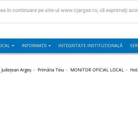
area în continuare pe site-ul www.cjarges.ro, vă exprimați ac
LOCAL
INFORMAȚII
INTEGRITATE INSTITUȚIONALĂ
SER
l Județean Argeș
Primăria Teiu
MONITOR OFICIAL LOCAL
Hota