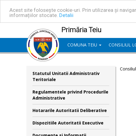
Acest site folosește cookie-uri. Prin utilizarea și navig
informațiilor stocate.
Detalii
Primăria Teiu
COMUNA TEIU
CONSILIUL 
Consiliu
Statutul Unitatii Administrativ
Teritoriale
Regulamentele privind Procedurile
Administrative
Hotararile Autoritatii Deliberative
Dispozitiile Autoritatii Executive
Documente si Informatii