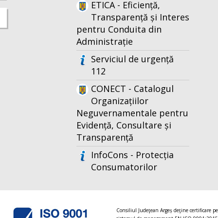
ETICA - Eficiență,
Transparență și Interes
pentru Conduita din
Administrație
Serviciul de urgență
112
CONECT - Catalogul
Organizațiilor
Neguvernamentale pentru
Evidență, Consultare și
Transparență
InfoCons - Protecția
Consumatorilor
Consiliul Judeţean Argeș deţine certificare p