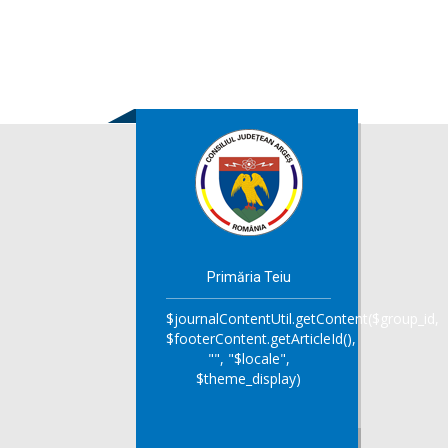
Primăria Teiu
$journalContentUtil.getContent($group_id,
$footerContent.getArticleId(),
"", "$locale",
$theme_display)