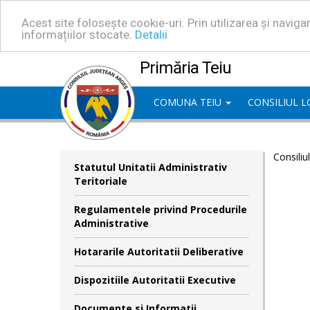
Acest site folosește cookie-uri. Prin utilizarea și navig
informațiilor stocate.
Detalii
Primăria Teiu
COMUNA TEIU
CONSILIUL 
Consiliu
Statutul Unitatii Administrativ
Teritoriale
Regulamentele privind Procedurile
Administrative
Hotararile Autoritatii Deliberative
Dispozitiile Autoritatii Executive
Documente si Informatii