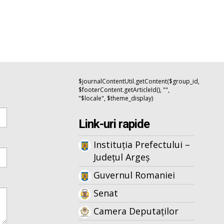
$journalContentUtil.getContent($group_id,
$footerContent.getArticleId(), "",
"$locale", $theme_display)
Link-uri rapide
Instituția Prefectului –
Județul Argeș
Guvernul Romaniei
Senat
Camera Deputaților