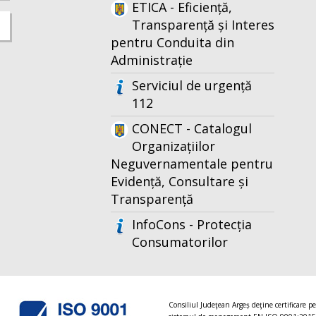
ETICA - Eficiență,
Transparență și Interes
pentru Conduita din
Administrație
Serviciul de urgență
112
CONECT - Catalogul
Organizațiilor
Neguvernamentale pentru
Evidență, Consultare și
Transparență
InfoCons - Protecția
Consumatorilor
Consiliul Judeţean Argeș deţine certificare p