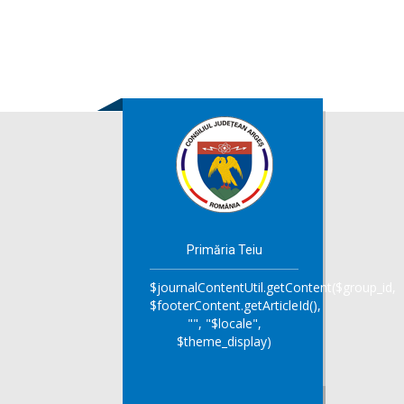
Primăria Teiu
$journalContentUtil.getContent($group_id,
$footerContent.getArticleId(),
"", "$locale",
$theme_display)