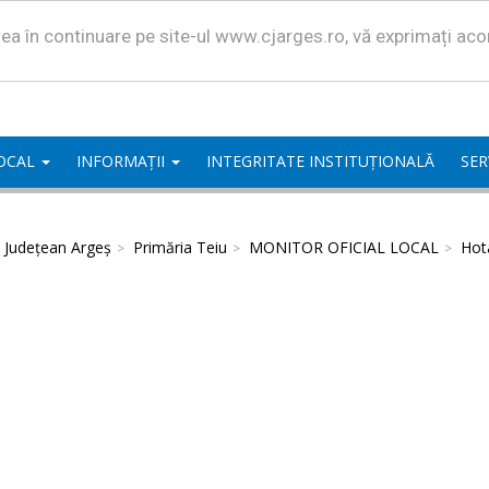
area în continuare pe site-ul www.cjarges.ro, vă exprimați ac
LOCAL
INFORMAȚII
INTEGRITATE INSTITUȚIONALĂ
SER
l Județean Argeș
Primăria Teiu
MONITOR OFICIAL LOCAL
Hota