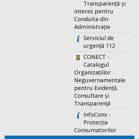
Transparență și
Interes pentru
Conduita din
Administrație
Serviciul de
urgență 112
CONECT -
Catalogul
Organizațiilor
Neguvernamentale
pentru Evidență,
Consultare și
Transparență
InfoCons -
Protecția
Consumatorilor