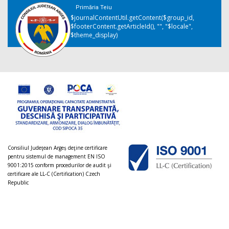
Primăria Teiu
$journalContentUtil.getContent($group_id,
$footerContent.getArticleId(), "", "$locale",
$theme_display)
Consiliul Judeţean Argeș deţine certificare
pentru sistemul de management EN ISO
9001:2015 conform procedurilor de audit şi
certificare ale LL-C (Certification) Czech
Republic