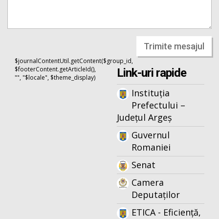
Trimite mesajul
$journalContentUtil.getContent($group_id,
$footerContent.getArticleId(),
Link-uri rapide
"", "$locale", $theme_display)
Instituția
Prefectului –
Județul Argeș
Guvernul
Romaniei
Senat
Camera
Deputaților
ETICA - Eficiență,