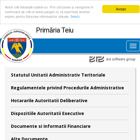
Acest site folosește cookie-uri. Prin utilizarea și navigarea în
Accept
continuare pe site-ul www.cjarges.ro, vă exprimați acordul
expres pentru folosirea informațiilor stocate.
Detalii
Primăria Teiu
Tog
nav
Statutul Unitatii Administrativ Teritoriale
Regulamentele privind Procedurile Administrative
Hotararile Autoritatii Deliberative
Dispozitiile Autoritatii Executive
Documente si Informatii Financiare
Alte Documente