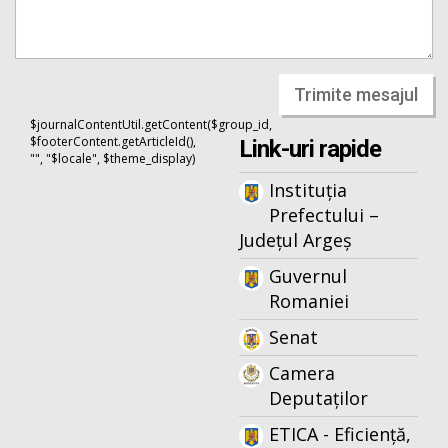
Trimite mesajul
$journalContentUtil.getContent($group_id,
$footerContent.getArticleId(),
Link-uri rapide
"", "$locale", $theme_display)
Instituția
Prefectului –
Județul Argeș
Guvernul
Romaniei
Senat
Camera
Deputaților
ETICA - Eficiență,