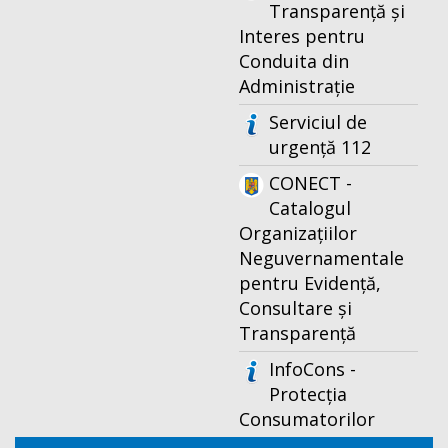
Transparență și
Interes pentru
Conduita din
Administrație
Serviciul de
urgență 112
CONECT -
Catalogul
Organizațiilor
Neguvernamentale
pentru Evidență,
Consultare și
Transparență
InfoCons -
Protecția
Consumatorilor