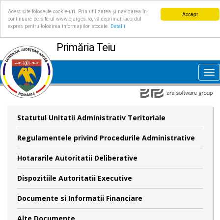
Acest site folosește cookie-uri. Prin utilizarea și navigarea în
Accept
continuare pe site-ul www.cjarges.ro, vă exprimați acordul
expres pentru folosirea informațiilor stocate.
Detalii
Primăria Teiu
Tog
nav
Statutul Unitatii Administrativ Teritoriale
Regulamentele privind Procedurile Administrative
Hotararile Autoritatii Deliberative
Dispozitiile Autoritatii Executive
Documente si Informatii Financiare
Alte Documente