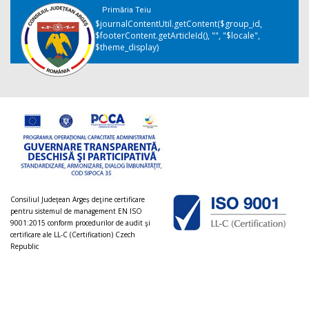
Primăria Teiu
$journalContentUtil.getContent($group_id,
$footerContent.getArticleId(), "", "$locale",
$theme_display)
Consiliul Judeţean Argeș deţine certificare
pentru sistemul de management EN ISO
9001:2015 conform procedurilor de audit şi
certificare ale LL-C (Certification) Czech
Republic