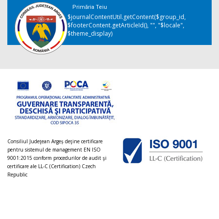
Primăria Teiu
$journalContentUtil.getContent($group_id,
$footerContent.getArticleId(), "", "$locale",
$theme_display)
Consiliul Judeţean Argeș deţine certificare
pentru sistemul de management EN ISO
9001:2015 conform procedurilor de audit şi
certificare ale LL-C (Certification) Czech
Republic