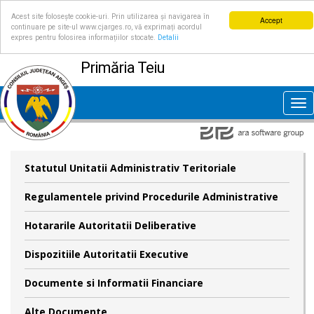
Acest site folosește cookie-uri. Prin utilizarea și navigarea în
Accept
continuare pe site-ul www.cjarges.ro, vă exprimați acordul
expres pentru folosirea informațiilor stocate.
Detalii
Primăria Teiu
Tog
nav
Statutul Unitatii Administrativ Teritoriale
Regulamentele privind Procedurile Administrative
Hotararile Autoritatii Deliberative
Dispozitiile Autoritatii Executive
Documente si Informatii Financiare
Alte Documente