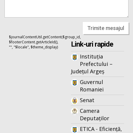
Trimite mesajul
$journalContentUtil.getContent($group_id,
$footerContent.getArticleId(),
Link-uri rapide
"", "$locale", $theme_display)
Instituția
Prefectului –
Județul Argeș
Guvernul
Romaniei
Senat
Camera
Deputaților
ETICA - Eficiență,