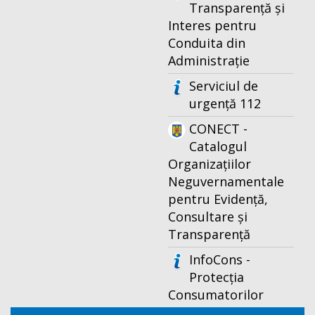
Transparență și
Interes pentru
Conduita din
Administrație
Serviciul de
urgență 112
CONECT -
Catalogul
Organizațiilor
Neguvernamentale
pentru Evidență,
Consultare și
Transparență
InfoCons -
Protecția
Consumatorilor