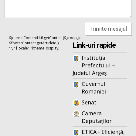
Trimite mesajul
$journalContentUtil.getContent($group_id,
$footerContent.getArticleId(),
Link-uri rapide
"", "$locale", $theme_display)
Instituția
Prefectului –
Județul Argeș
Guvernul
Romaniei
Senat
Camera
Deputaților
ETICA - Eficiență,