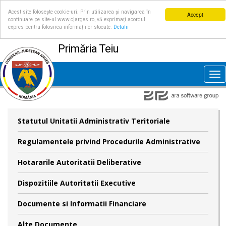
Acest site folosește cookie-uri. Prin utilizarea și navigarea în
Accept
continuare pe site-ul www.cjarges.ro, vă exprimați acordul
expres pentru folosirea informațiilor stocate.
Detalii
Primăria Teiu
Tog
nav
Statutul Unitatii Administrativ Teritoriale
Regulamentele privind Procedurile Administrative
Hotararile Autoritatii Deliberative
Dispozitiile Autoritatii Executive
Documente si Informatii Financiare
Alte Documente