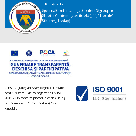
Primăria Teiu
$journalContentUtil.getContent($group_id,
$footerContent.getArticleId(), "", "$locale",
$theme_display)
Consiliul Judeţean Argeș deţine certificare
pentru sistemul de management EN ISO
9001:2015 conform procedurilor de audit şi
certificare ale LL-C (Certification) Czech
Republic