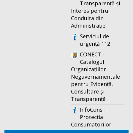
Transparență și
Interes pentru
Conduita din
Administrație
Serviciul de
urgență 112
CONECT -
Catalogul
Organizațiilor
Neguvernamentale
pentru Evidență,
Consultare și
Transparență
InfoCons -
Protecția
Consumatorilor