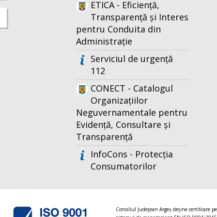
ETICA - Eficiență,
Transparență și Interes
pentru Conduita din
Administrație
Serviciul de urgență
112
CONECT - Catalogul
Organizațiilor
Neguvernamentale pentru
Evidență, Consultare și
Transparență
InfoCons - Protecția
Consumatorilor
Consiliul Judeţean Argeș deţine certificare p