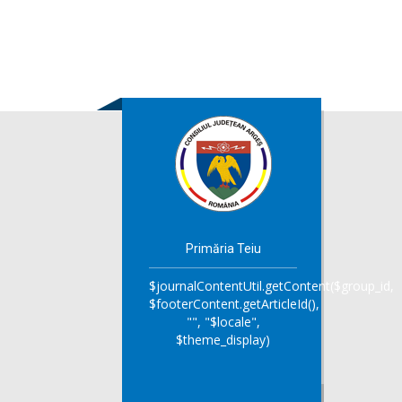
Primăria Teiu
$journalContentUtil.getContent($group_id,
$footerContent.getArticleId(),
"", "$locale",
$theme_display)