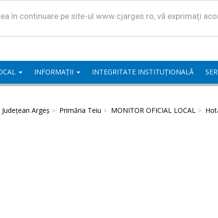
area în continuare pe site-ul www.cjarges.ro, vă exprimați ac
LOCAL
INFORMAȚII
INTEGRITATE INSTITUȚIONALĂ
SER
l Județean Argeș
Primăria Teiu
MONITOR OFICIAL LOCAL
Hota