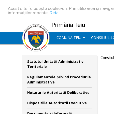
Acest site folosește cookie-uri. Prin utilizarea și navig
informațiilor stocate.
Detalii
Primăria Teiu
COMUNA TEIU
CONSILIUL 
Consiliu
Statutul Unitatii Administrativ
Teritoriale
Regulamentele privind Procedurile
Administrative
Hotararile Autoritatii Deliberative
Dispozitiile Autoritatii Executive
Documente si Informatii