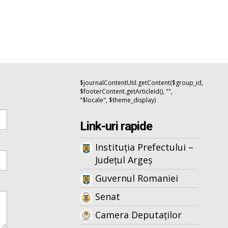
$journalContentUtil.getContent($group_id,
$footerContent.getArticleId(), "",
"$locale", $theme_display)
Link-uri rapide
Instituția Prefectului –
Județul Argeș
Guvernul Romaniei
Senat
Camera Deputaților