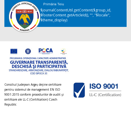
Primăria Teiu
$journalContentUtil.getContent($group_id,
$footerContent.getArticleId(), "", "$locale",
$theme_display)
Consiliul Judeţean Argeș deţine certificare
pentru sistemul de management EN ISO
9001:2015 conform procedurilor de audit şi
certificare ale LL-C (Certification) Czech
Republic