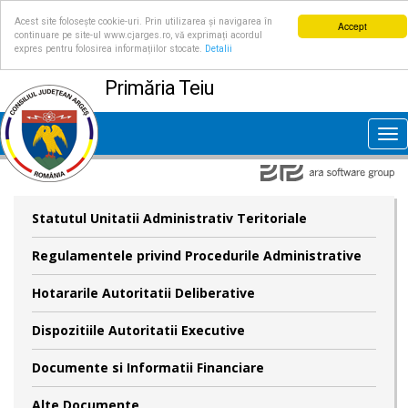
Acest site folosește cookie-uri. Prin utilizarea și navigarea în
Accept
continuare pe site-ul www.cjarges.ro, vă exprimați acordul
expres pentru folosirea informațiilor stocate.
Detalii
Primăria Teiu
Tog
nav
Statutul Unitatii Administrativ Teritoriale
Regulamentele privind Procedurile Administrative
Hotararile Autoritatii Deliberative
Dispozitiile Autoritatii Executive
Documente si Informatii Financiare
Alte Documente