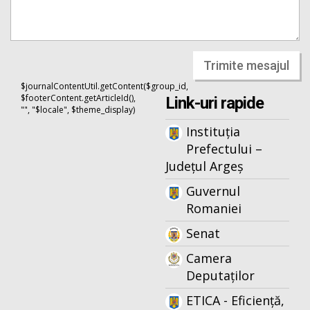
Trimite mesajul
$journalContentUtil.getContent($group_id,
$footerContent.getArticleId(),
Link-uri rapide
"", "$locale", $theme_display)
Instituția
Prefectului –
Județul Argeș
Guvernul
Romaniei
Senat
Camera
Deputaților
ETICA - Eficiență,