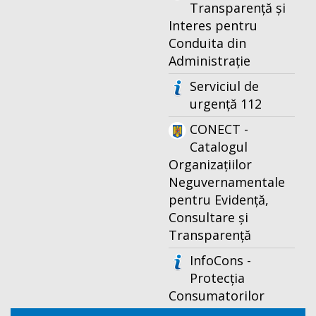
Transparență și
Interes pentru
Conduita din
Administrație
Serviciul de
urgență 112
CONECT -
Catalogul
Organizațiilor
Neguvernamentale
pentru Evidență,
Consultare și
Transparență
InfoCons -
Protecția
Consumatorilor