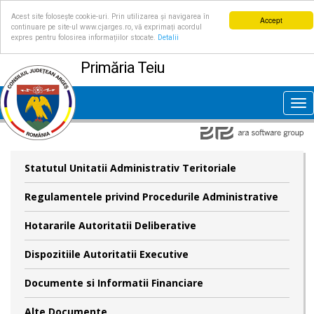
Acest site folosește cookie-uri. Prin utilizarea și navigarea în
Accept
continuare pe site-ul www.cjarges.ro, vă exprimați acordul
expres pentru folosirea informațiilor stocate.
Detalii
Primăria Teiu
Tog
nav
Statutul Unitatii Administrativ Teritoriale
Regulamentele privind Procedurile Administrative
Hotararile Autoritatii Deliberative
Dispozitiile Autoritatii Executive
Documente si Informatii Financiare
Alte Documente