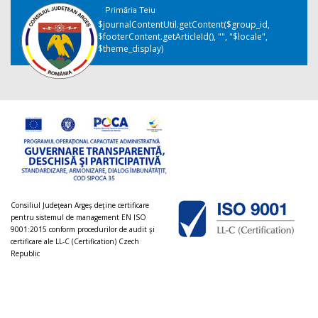
Primăria Teiu
$journalContentUtil.getContent($group_id,
$footerContent.getArticleId(), "", "$locale",
$theme_display)
Consiliul Judeţean Argeș deţine certificare
pentru sistemul de management EN ISO
9001:2015 conform procedurilor de audit şi
certificare ale LL-C (Certification) Czech
Republic