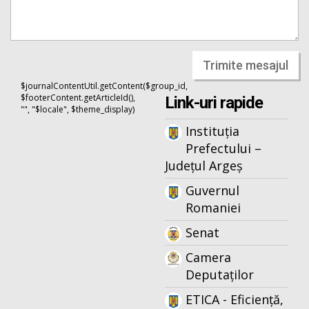
Trimite mesajul
$journalContentUtil.getContent($group_id,
$footerContent.getArticleId(),
Link-uri rapide
"", "$locale", $theme_display)
Instituția
Prefectului –
Județul Argeș
Guvernul
Romaniei
Senat
Camera
Deputaților
ETICA - Eficiență,