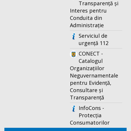
Transparență și
Interes pentru
Conduita din
Administrație
Serviciul de
urgență 112
CONECT -
Catalogul
Organizațiilor
Neguvernamentale
pentru Evidență,
Consultare și
Transparență
InfoCons -
Protecția
Consumatorilor