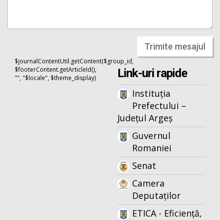
Trimite mesajul
$journalContentUtil.getContent($group_id,
$footerContent.getArticleId(),
Link-uri rapide
"", "$locale", $theme_display)
Instituția
Prefectului –
Județul Argeș
Guvernul
Romaniei
Senat
Camera
Deputaților
ETICA - Eficiență,