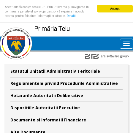
Acest site folosește cookie-uri. Prin utilizarea și navigarea în
Accept
continuare pe site-ul www.cjarges.ro, vă exprimați acordul
expres pentru folosirea informațiilor stocate.
Detalii
Primăria Teiu
Tog
nav
Statutul Unitatii Administrativ Teritoriale
Regulamentele privind Procedurile Administrative
Hotararile Autoritatii Deliberative
Dispozitiile Autoritatii Executive
Documente si Informatii Financiare
Alte Documente