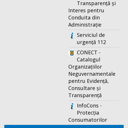
Transparență și
Interes pentru
Conduita din
Administrație
Serviciul de
urgență 112
CONECT -
Catalogul
Organizațiilor
Neguvernamentale
pentru Evidență,
Consultare și
Transparență
InfoCons -
Protecția
Consumatorilor