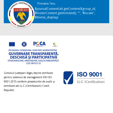
Primăria Teiu
$journalContentUtil.getContent($group_id,
$footerContent.getArticleId(), "", "$locale",
$theme_display)
Consiliul Judeţean Argeș deţine certificare
pentru sistemul de management EN ISO
9001:2015 conform procedurilor de audit şi
certificare ale LL-C (Certification) Czech
Republic