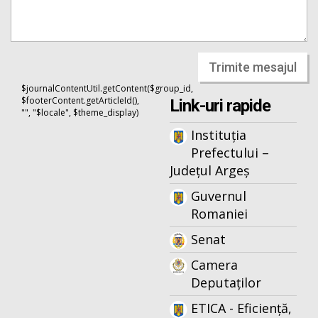
Trimite mesajul
$journalContentUtil.getContent($group_id,
$footerContent.getArticleId(),
Link-uri rapide
"", "$locale", $theme_display)
Instituția
Prefectului –
Județul Argeș
Guvernul
Romaniei
Senat
Camera
Deputaților
ETICA - Eficiență,