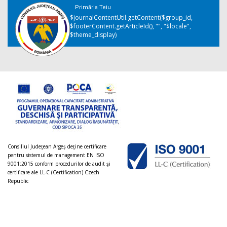
Primăria Teiu
$journalContentUtil.getContent($group_id,
$footerContent.getArticleId(), "", "$locale",
$theme_display)
Consiliul Judeţean Argeș deţine certificare
pentru sistemul de management EN ISO
9001:2015 conform procedurilor de audit şi
certificare ale LL-C (Certification) Czech
Republic