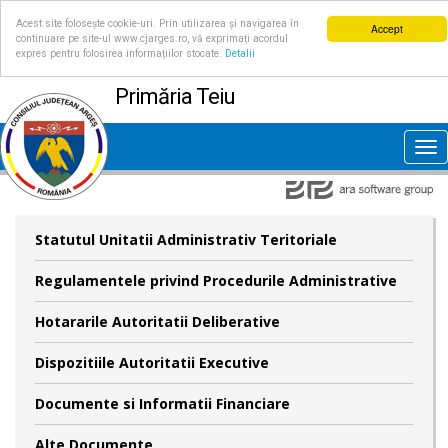
Acest site folosește cookie-uri. Prin utilizarea și navigarea în
Accept
continuare pe site-ul www.cjarges.ro, vă exprimați acordul
expres pentru folosirea informațiilor stocate.
Detalii
Primăria Teiu
Tog
nav
Statutul Unitatii Administrativ Teritoriale
Regulamentele privind Procedurile Administrative
Hotararile Autoritatii Deliberative
Dispozitiile Autoritatii Executive
Documente si Informatii Financiare
Alte Documente