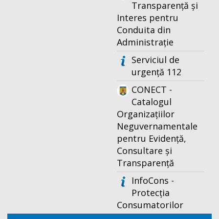
Transparență și
Interes pentru
Conduita din
Administrație
Serviciul de
urgență 112
CONECT -
Catalogul
Organizațiilor
Neguvernamentale
pentru Evidență,
Consultare și
Transparență
InfoCons -
Protecția
Consumatorilor