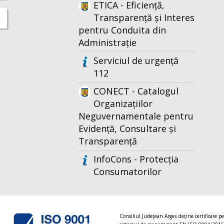
ETICA - Eficiență,
Transparență și Interes
pentru Conduita din
Administrație
Serviciul de urgență
112
CONECT - Catalogul
Organizațiilor
Neguvernamentale pentru
Evidență, Consultare și
Transparență
InfoCons - Protecția
Consumatorilor
Consiliul Judeţean Argeș deţine certificare p