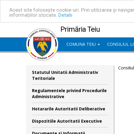
Acest site folosește cookie-uri. Prin utilizarea și navig
informațiilor stocate.
Detalii
Primăria Teiu
COMUNA TEIU
CONSILIUL 
Consiliu
Statutul Unitatii Administrativ
Teritoriale
Regulamentele privind Procedurile
Administrative
Hotararile Autoritatii Deliberative
Dispozitiile Autoritatii Executive
Documente si Informatii