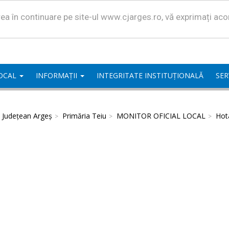
area în continuare pe site-ul www.cjarges.ro, vă exprimați ac
LOCAL
INFORMAȚII
INTEGRITATE INSTITUȚIONALĂ
SER
l Județean Argeș
Primăria Teiu
MONITOR OFICIAL LOCAL
Hota