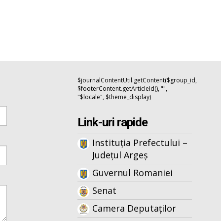
$journalContentUtil.getContent($group_id,
$footerContent.getArticleId(), "",
"$locale", $theme_display)
Link-uri rapide
Instituția Prefectului –
Județul Argeș
Guvernul Romaniei
Senat
Camera Deputaților