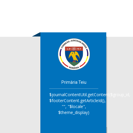
Primăria Teiu
$journalContentUtil.getContent($group_id,
$footerContent.getArticleId(),
"", "$locale",
$theme_display)