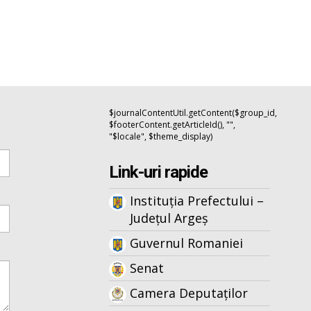
$journalContentUtil.getContent($group_id,
$footerContent.getArticleId(), "",
"$locale", $theme_display)
Link-uri rapide
Instituția Prefectului –
Județul Argeș
Guvernul Romaniei
Senat
Camera Deputaților