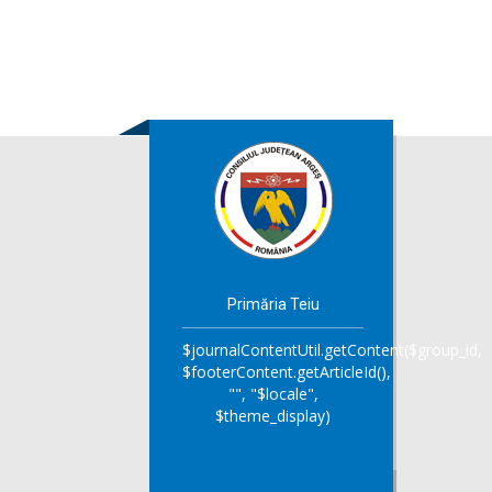
Primăria Teiu
$journalContentUtil.getContent($group_id,
$footerContent.getArticleId(),
"", "$locale",
$theme_display)