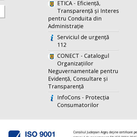
ETICA - Eficiență,
Transparență și Interes
pentru Conduita din
Administrație
Serviciul de urgență
112
CONECT - Catalogul
Organizațiilor
Neguvernamentale pentru
Evidență, Consultare și
Transparență
InfoCons - Protecția
Consumatorilor
Consiliul Judeţean Argeș deţine certificare p