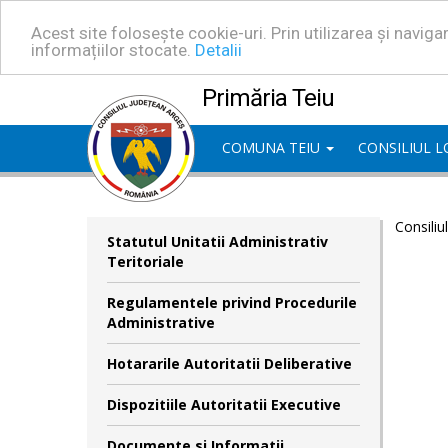
Acest site folosește cookie-uri. Prin utilizarea și navig
informațiilor stocate.
Detalii
Primăria Teiu
COMUNA TEIU
CONSILIUL 
Consiliu
Statutul Unitatii Administrativ
Teritoriale
Regulamentele privind Procedurile
Administrative
Hotararile Autoritatii Deliberative
Dispozitiile Autoritatii Executive
Documente si Informatii