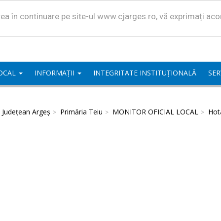
area în continuare pe site-ul www.cjarges.ro, vă exprimați ac
LOCAL
INFORMAȚII
INTEGRITATE INSTITUȚIONALĂ
SER
l Județean Argeș
Primăria Teiu
MONITOR OFICIAL LOCAL
Hota