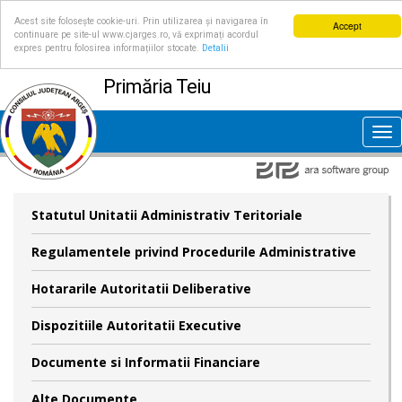
Acest site folosește cookie-uri. Prin utilizarea și navigarea în
Accept
continuare pe site-ul www.cjarges.ro, vă exprimați acordul
expres pentru folosirea informațiilor stocate.
Detalii
Primăria Teiu
Tog
nav
Statutul Unitatii Administrativ Teritoriale
Regulamentele privind Procedurile Administrative
Hotararile Autoritatii Deliberative
Dispozitiile Autoritatii Executive
Documente si Informatii Financiare
Alte Documente