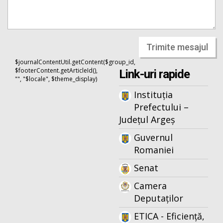
Trimite mesajul
$journalContentUtil.getContent($group_id,
$footerContent.getArticleId(),
Link-uri rapide
"", "$locale", $theme_display)
Instituția
Prefectului –
Județul Argeș
Guvernul
Romaniei
Senat
Camera
Deputaților
ETICA - Eficiență,