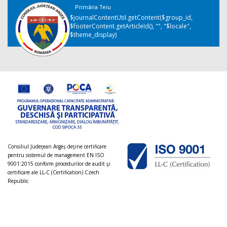
Primăria Teiu
$journalContentUtil.getContent($group_id,
$footerContent.getArticleId(), "", "$locale",
$theme_display)
Consiliul Judeţean Argeș deţine certificare
pentru sistemul de management EN ISO
9001:2015 conform procedurilor de audit şi
certificare ale LL-C (Certification) Czech
Republic