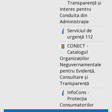
Transparență și
Interes pentru
Conduita din
Administrație
Serviciul de
urgență 112
CONECT -
Catalogul
Organizațiilor
Neguvernamentale
pentru Evidență,
Consultare și
Transparență
InfoCons -
Protecția
Consumatorilor