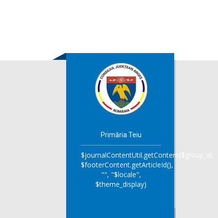
Primăria Teiu
$journalContentUtil.getContent($group_id,
$footerContent.getArticleId(),
"", "$locale",
$theme_display)