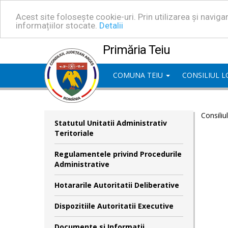
Acest site folosește cookie-uri. Prin utilizarea și navig
informațiilor stocate.
Detalii
Primăria Teiu
COMUNA TEIU
CONSILIUL 
Consiliu
Statutul Unitatii Administrativ
Teritoriale
Regulamentele privind Procedurile
Administrative
Hotararile Autoritatii Deliberative
Dispozitiile Autoritatii Executive
Documente si Informatii