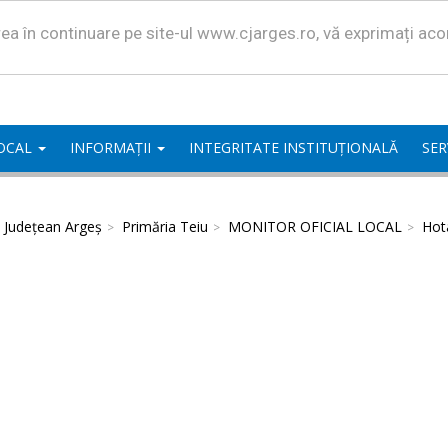
area în continuare pe site-ul www.cjarges.ro, vă exprimați ac
LOCAL
INFORMAȚII
INTEGRITATE INSTITUȚIONALĂ
SER
l Județean Argeș
Primăria Teiu
MONITOR OFICIAL LOCAL
Hota