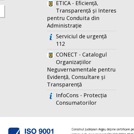
ETICA - Eficiență,
Transparență și Interes
pentru Conduita din
Administrație
Serviciul de urgență
112
CONECT - Catalogul
Organizațiilor
Neguvernamentale pentru
Evidență, Consultare și
Transparență
InfoCons - Protecția
Consumatorilor
Consiliul Judeţean Argeș deţine certificare p