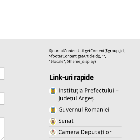
$journalContentUtil.getContent($group_id,
$footerContent.getArticleId(), "",
"$locale", $theme_display)
Link-uri rapide
Instituția Prefectului –
Județul Argeș
Guvernul Romaniei
Senat
Camera Deputaților